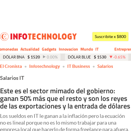
Últimas noticias
Dólar
Suscribite x $800
Members
tomonedas
Actualidad
Gadgets
Innovacion
Mundo
IT
Entrepre
CIO
Business
Economía y Política
DÓLAR BNA
$
1520
0.00
%
DÓLAR BLUE
$
1530
-0.65
%
El Cronista
Infotechnology
IT Business
Salarios
Finanzas y Mercados
Salarios IT
Mercados Online
Este es el sector mimado del gobierno:
Negocios
ganan 50% más que el resto y son los reyes
Columnistas
de las exportaciones y la entrada de dólares
Otras secciones
Los sueldos en IT le ganan a la inflación pero la ecuación
no es lineal porque no es lo mismo trabajar para una
Apertura
empresa local que hacerlo de forma freelance para afuera.