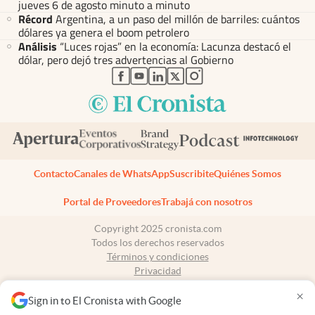
jueves 6 de agosto minuto a minuto
Récord
Argentina, a un paso del millón de barriles: cuántos
dólares ya genera el boom petrolero
Análisis
“Luces rojas” en la economía: Lacunza destacó el
dólar, pero dejó tres advertencias al Gobierno
abre en nueva pestaña
abre en nueva pestaña
abre en nueva pestaña
abre en nueva pestaña
abre en nueva pestaña
Contacto
Canales de WhatsApp
Suscribite
Quiénes Somos
Portal de Proveedores
Trabajá con nosotros
Copyright 2025 cronista.com
Todos los derechos reservados
Términos y condiciones
Privacidad
Consentimiento
×
Tel:
+54 11 7078-3270
Sign in to El Cronista with Google