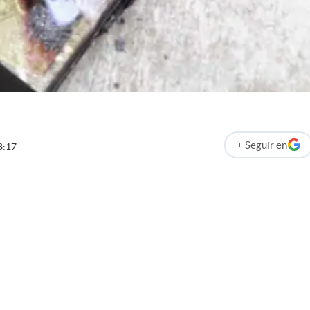
+
Seguir
en
8:17
abre en nueva p