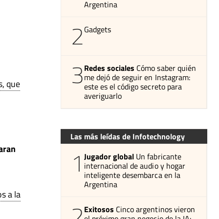
Argentina
2
Gadgets
3
Redes sociales
Cómo saber quién
me dejó de seguir en Instagram:
s, que
este es el código secreto para
averiguarlo
Las más leídas de Infotechnology
aran
1
Jugador global
Un fabricante
internacional de audio y hogar
inteligente desembarca en la
Argentina
s a la
2
Exitosos
Cinco argentinos vieron
el próximo gran negocio de la IA: