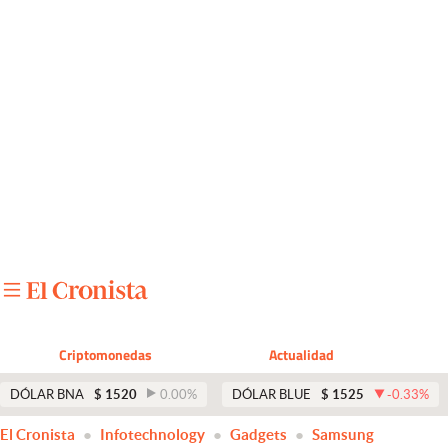
Últimas noticias
Dólar
Members
Economía y Política
Finanzas y Mercados
Mercados Online
Negocios
Columnistas
Criptomonedas
Actualidad
Otras secciones
DÓLAR BNA
$
1520
0.00
%
DÓLAR BLUE
$
1525
-0.33
%
Apertura
El Cronista
Infotechnology
Gadgets
Samsung