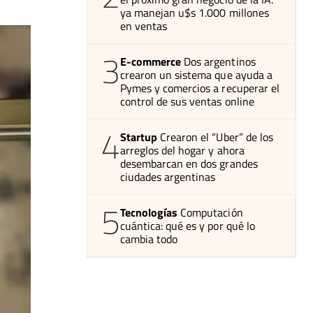
ya manejan u$s 1.000 millones
en ventas
3
E-commerce
Dos argentinos
crearon un sistema que ayuda a
Pymes y comercios a recuperar el
control de sus ventas online
4
Startup
Crearon el “Uber” de los
arreglos del hogar y ahora
desembarcan en dos grandes
ciudades argentinas
5
Tecnologías
Computación
cuántica: qué es y por qué lo
cambia todo