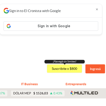
×
Sign in to El Cronista with Google
¡Navegá sin limites!
Suscribite x $800
Ingresá
IT Business
Entreprenerds
abre 
87
%
DÓLAR MEP
$
1526,03
0.43
%