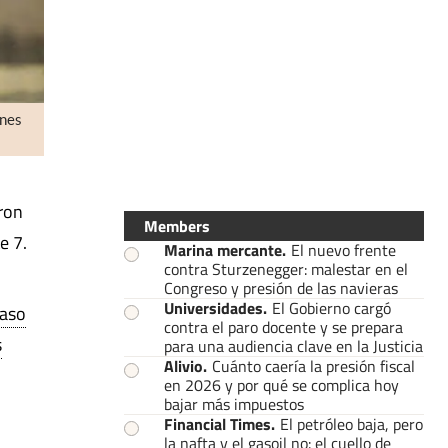
ones
ron
Members
e 7.
Marina mercante
.
El nuevo frente
contra Sturzenegger: malestar en el
Congreso y presión de las navieras
Universidades
.
El Gobierno cargó
paso
contra el paro docente y se prepara
s
para una audiencia clave en la Justicia
Alivio
.
Cuánto caería la presión fiscal
en 2026 y por qué se complica hoy
bajar más impuestos
Financial Times
.
El petróleo baja, pero
la nafta y el gasoil no: el cuello de