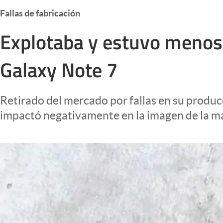
Infotechnology
Fallas de fabricación
Clase
Explotaba y estuvo menos 
Clima
Galaxy Note 7
Mundial 2026
Eventos Corporativos
Retirado del mercado por fallas en su produc
El Cronista Studio
impactó negativamente en la imagen de la m
Mediakit
abre en nueva pestaña