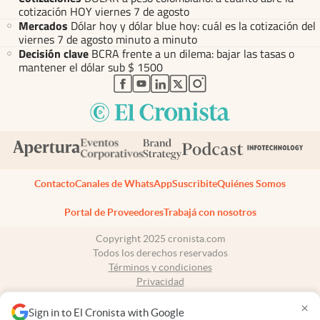
cotización HOY viernes 7 de agosto
Mercados
Dólar hoy y dólar blue hoy: cuál es la cotización del
viernes 7 de agosto minuto a minuto
Decisión clave
BCRA frente a un dilema: bajar las tasas o
mantener el dólar sub $ 1500
abre en nueva pestaña
abre en nueva pestaña
abre en nueva pestaña
abre en nueva pestaña
abre en nueva pestaña
Contacto
Canales de WhatsApp
Suscribite
Quiénes Somos
Portal de Proveedores
Trabajá con nosotros
Copyright 2025 cronista.com
Todos los derechos reservados
Términos y condiciones
Privacidad
Consentimiento
×
Tel:
+54 11 7078-3270
Sign in to El Cronista with Google