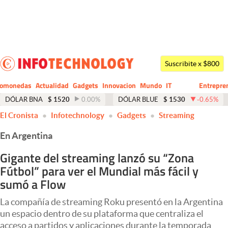
Últimas noticias
Dólar
Suscribite x $800
Members
tomonedas
Actualidad
Gadgets
Innovacion
Mundo
IT
Entrepre
CIO
Business
Economía y Política
DÓLAR BNA
$
1520
0.00
%
DÓLAR BLUE
$
1530
-0.65
%
El Cronista
Infotechnology
Gadgets
Streaming
Finanzas y Mercados
En Argentina
Mercados Online
Gigante del streaming lanzó su “Zona
Negocios
Fútbol” para ver el Mundial más fácil y
Columnistas
sumó a Flow
Otras secciones
La compañía de streaming Roku presentó en la Argentina
un espacio dentro de su plataforma que centraliza el
Apertura
acceso a partidos y aplicaciones durante la temporada