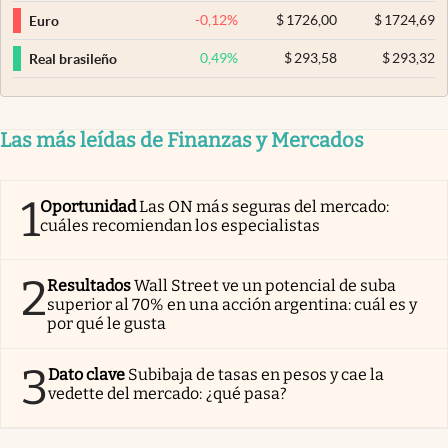
-0,12
%
$
1726,00
$
1724,69
Euro
0,49
%
$
293,58
$
293,32
Real brasileño
Las más leídas de Finanzas y Mercados
1
Oportunidad
Las ON más seguras del mercado:
cuáles recomiendan los especialistas
2
Resultados
Wall Street ve un potencial de suba
superior al 70% en una acción argentina: cuál es y
por qué le gusta
3
Dato clave
Subibaja de tasas en pesos y cae la
vedette del mercado: ¿qué pasa?