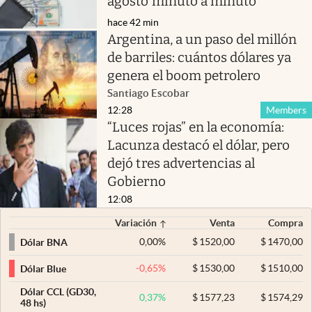
agosto minuto a minuto
hace 42 min
Argentina, a un paso del millón
de barriles: cuántos dólares ya
genera el boom petrolero
Santiago Escobar
12:28
Members
“Luces rojas” en la economía:
Lacunza destacó el dólar, pero
dejó tres advertencias al
Gobierno
12:08
Variación
Venta
Compra
0,00
%
$
1520,00
$
1470,00
Dólar BNA
-0,65
%
$
1530,00
$
1510,00
Dólar Blue
Dólar CCL (GD30,
0,37
%
$
1577,23
$
1574,29
48 hs)