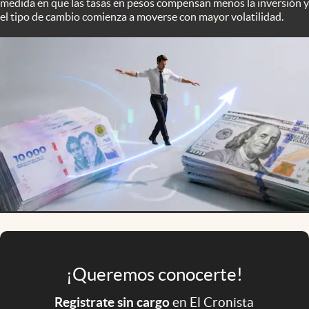
medida en que las tasas en pesos compensan menos la inversión y
Infotechnology
el tipo de cambio comienza a moverse con mayor volatilidad.
Clase
Clima
Mundial 2026
Eventos Corporativos
El Cronista Studio
Mediakit
abre en nueva pestaña
Argentina
¡Queremos conocerte!
Registrate sin cargo
en El Cronista