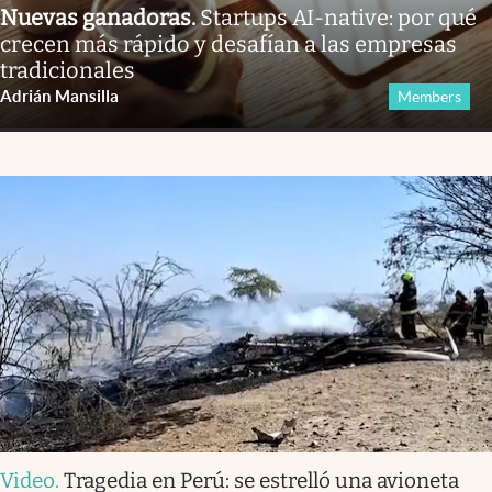
Nuevas ganadoras
.
Startups AI-native: por qué
crecen más rápido y desafían a las empresas
tradicionales
Adrián Mansilla
Members
Video
.
Tragedia en Perú: se estrelló una avioneta