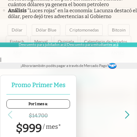
cuántos dólares ya genera el boom petrolero
Análisis
“Luces rojas” en la economía: Lacunza destacó el
dólar, pero dejó tres advertencias al Gobierno
Dólar
Dólar Blue
Criptomonedas
Bitcoin
Fintech
Merval
Quiniela
Calendario de feriados
Descuento para jubilados acá
Descuento para estudiantes acá
|
AFIP
Paritarias
Inversiones
ANSES
|
¡Ahora también podés pagar a través de Mercado Pago!
abre en nueva pestaña
abre en nueva pestaña
abre en nueva pestaña
abre en nueva pestaña
abre en nueva pestaña
Promo Primer Mes
Por 1 mes a:
Contacto
Canales de WhatsApp
Suscribite
Quiénes Somos
$
14.700
Portal de Proveedores
Trabajá con nosotros
$
999
/
mes
*
Copyright 2025 cronista.com