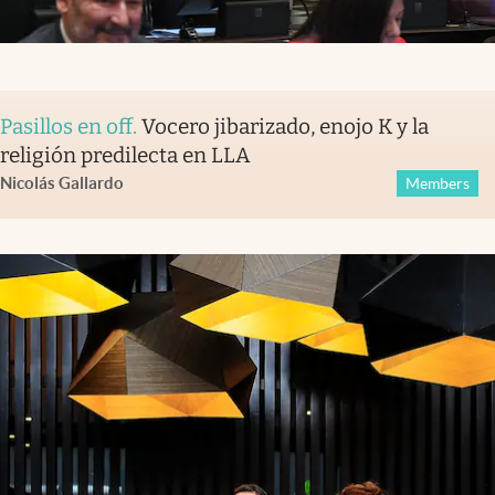
Pasillos en off
.
Vocero jibarizado, enojo K y la
religión predilecta en LLA
Nicolás Gallardo
Members