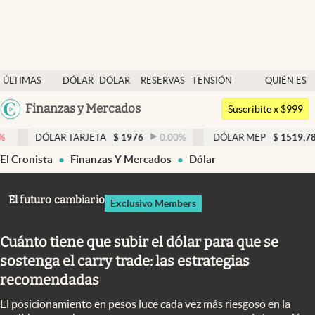
Últimas noticias
ÚLTIMAS
DÓLAR
DÓLAR
RESERVAS
TENSIÓN
QUIÉN ES
Dólar
NOTICIAS
BLUE
BCRA
GEOPOLÍTICA
QUIÉN
Argentina
Finanzas y Mercados
Members
Suscribite x $999
España
Economía y Política
 TARJETA
$
1976
0.00
%
DÓLAR MEP
$
1519,78
0.12
%
México
El Cronista
Finanzas Y Mercados
Dólar
Finanzas y Mercados
USA
Mercados Online
Colombia
El futuro cambiario
Exclusivo Members
Uruguay
Negocios
Cuánto tiene que subir el dólar para que se
Columnistas
sostenga el carry trade: las estrategias
Otras secciones
recomendadas
Apertura
El posicionamiento en pesos luce cada vez más riesgoso en la