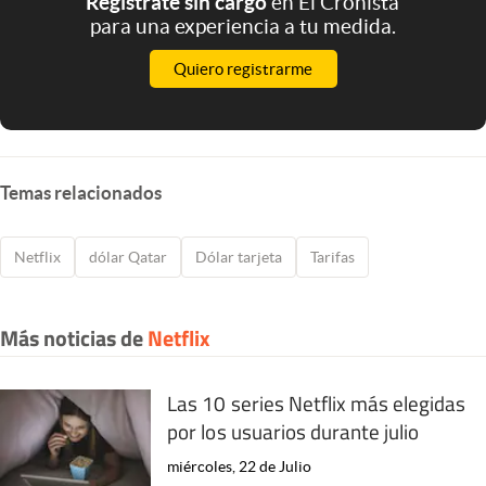
Registrate sin cargo
en El Cronista
para una experiencia a tu medida.
Quiero registrarme
Temas relacionados
Netflix
dólar Qatar
Dólar tarjeta
Tarifas
Más noticias de
Netflix
Las 10 series Netflix más elegidas
por los usuarios durante julio
miércoles, 22 de Julio