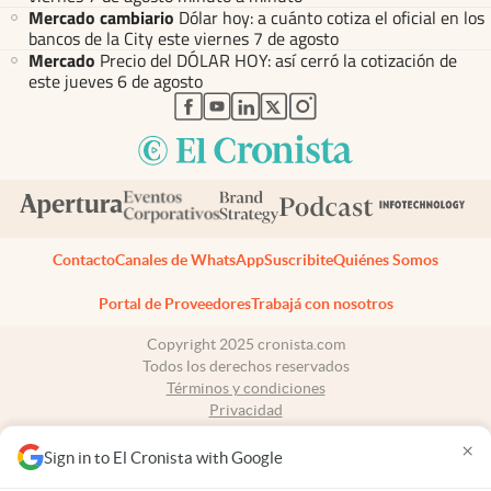
Mercado cambiario
Dólar hoy: a cuánto cotiza el oficial en los
bancos de la City este viernes 7 de agosto
Mercado
Precio del DÓLAR HOY: así cerró la cotización de
este jueves 6 de agosto
abre en nueva pestaña
abre en nueva pestaña
abre en nueva pestaña
abre en nueva pestaña
abre en nueva pestaña
Contacto
Canales de WhatsApp
Suscribite
Quiénes Somos
Portal de Proveedores
Trabajá con nosotros
Copyright 2025 cronista.com
Todos los derechos reservados
Términos y condiciones
Privacidad
Consentimiento
×
Tel:
+54 11 7078-3270
Sign in to El Cronista with Google