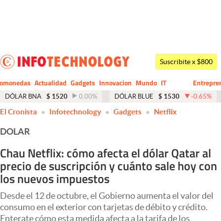
Últimas noticias
Dólar
Suscribite x $800
Members
tomonedas
Actualidad
Gadgets
Innovacion
Mundo
IT
Entrepre
CIO
Business
Economía y Política
DÓLAR BNA
$
1520
0.00
%
DÓLAR BLUE
$
1530
-0.65
%
El Cronista
Infotechnology
Gadgets
Netflix
Finanzas y Mercados
DOLAR
Mercados Online
Chau Netflix: cómo afecta el dólar Qatar al
Negocios
precio de suscripción y cuánto sale hoy con
Columnistas
los nuevos impuestos
Otras secciones
Desde el 12 de octubre, el Gobierno aumenta el valor del
consumo en el exterior con tarjetas de débito y crédito.
Apertura
Enterate cómo esta medida afecta a la tarifa de los