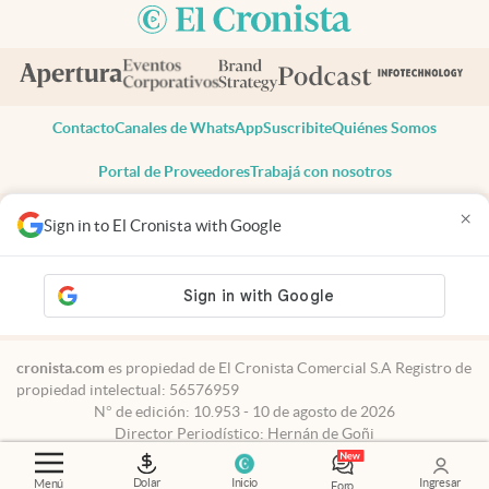
Contacto
Canales de WhatsApp
Suscribite
Quiénes Somos
Portal de Proveedores
Trabajá con nosotros
Copyright 2025 cronista.com
×
Sign in to El Cronista with Google
Todos los derechos reservados
Términos y condiciones
Privacidad
Consentimiento
Tel:
+54 11 7078-3270
cronista.com
es propiedad de El Cronista Comercial S.A Registro de
propiedad intelectual: 56576959
N° de edición: 10.953 - 10 de agosto de 2026
Director Periodístico: Hernán de Goñi
Dolar
Inicio
Ingresar
Menú
Foro