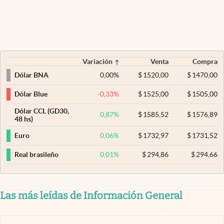
Variación
Venta
Compra
0,00
%
$
1520,00
$
1470,00
Dólar BNA
-0,33
%
$
1525,00
$
1505,00
Dólar Blue
Dólar CCL (GD30,
0,87
%
$
1585,52
$
1576,89
48 hs)
0,06
%
$
1732,97
$
1731,52
Euro
0,01
%
$
294,86
$
294,66
Real brasileño
Las más leídas de Información General