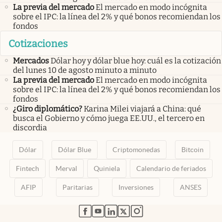
La previa del mercado
El mercado en modo incógnita
sobre el IPC: la línea del 2% y qué bonos recomiendan los
fondos
Cotizaciones
Mercados
Dólar hoy y dólar blue hoy: cuál es la cotización
del lunes 10 de agosto minuto a minuto
La previa del mercado
El mercado en modo incógnita
sobre el IPC: la línea del 2% y qué bonos recomiendan los
fondos
¿Giro diplomático?
Karina Milei viajará a China: qué
busca el Gobierno y cómo juega EE.UU., el tercero en
discordia
Dólar
Dólar Blue
Criptomonedas
Bitcoin
Fintech
Merval
Quiniela
Calendario de feriados
AFIP
Paritarias
Inversiones
ANSES
abre en nueva pestaña
abre en nueva pestaña
abre en nueva pestaña
abre en nueva pestaña
abre en nueva pestaña