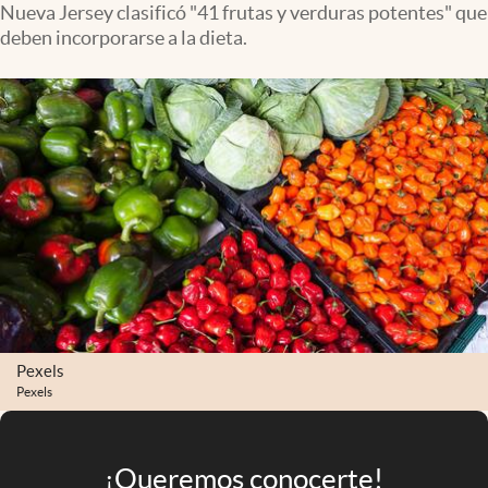
Nueva Jersey clasificó "41 frutas y verduras potentes" que
Infotechnology
deben incorporarse a la dieta.
Clase
Clima
Mundial 2026
Eventos Corporativos
El Cronista Studio
Mediakit
abre en nueva pestaña
Argentina
Pexels
Pexels
¡Queremos conocerte!