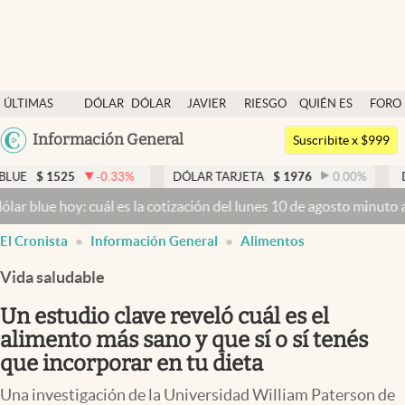
Últimas noticias
ÚLTIMAS
DÓLAR
DÓLAR
JAVIER
RIESGO
QUIÉN ES
FORO
Dólar
NOTICIAS
BLUE
MILEI
PAÍS
QUIÉN
Argentina
Información General
Members
Suscribite x $999
España
Economía y Política
-0.33
%
DÓLAR TARJETA
$
1976
0.00
%
DÓLAR MEP
México
y: cuál es la cotización del lunes 10 de agosto minuto a minuto
Dóla
Finanzas y Mercados
USA
El Cronista
Información General
Alimentos
Mercados Online
Colombia
Uruguay
Vida saludable
Negocios
Un estudio clave reveló cuál es el
Columnistas
alimento más sano y que sí o sí tenés
Otras secciones
que incorporar en tu dieta
Apertura
Una investigación de la Universidad William Paterson de