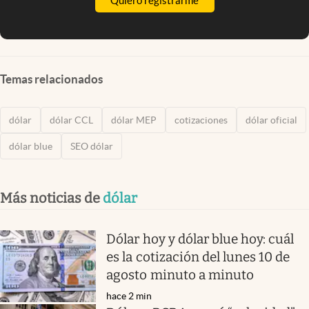
Quiero registrarme
Temas relacionados
dólar
dólar CCL
dólar MEP
cotizaciones
dólar oficial
dólar blue
SEO dólar
Más noticias de
dólar
Dólar hoy y dólar blue hoy: cuál
es la cotización del lunes 10 de
agosto minuto a minuto
hace 2 min