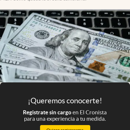
Infotechnology
Clase
Clima
Mundial 2026
Eventos Corporativos
El Cronista Studio
Mediakit
abre en nueva pestaña
Argentina
¡Queremos conocerte!
Registrate sin cargo
en El Cronista
para una experiencia a tu medida.