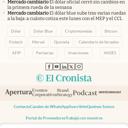
Mercado cambiario
El dólar oficial cerró sin cambios en
la primera rueda de la semana
Mercado cambiario
El dólar blue sube tras varias ruedas
a la baja: a cuánto cotiza este lunes con el MEP y el CCL
Dólar
Dólar Blue
Criptomonedas
Bitcoin
Fintech
Merval
Quiniela
Calendario de feriados
AFIP
Paritarias
Inversiones
ANSES
abre en nueva pestaña
abre en nueva pestaña
abre en nueva pestaña
abre en nueva pestaña
abre en nueva pestaña
Contacto
Canales de WhatsApp
Suscribite
Quiénes Somos
Portal de Proveedores
Trabajá con nosotros