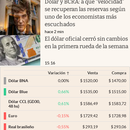
Dólar y BCRA: a qué “velocidad”
se recuperan las reservas según
uno de los economistas más
escuchados
hace 2 min
El dólar oficial cerró sin cambios
en la primera rueda de la semana
15:16
Variación
Venta
Compra
0,00
%
$
1520,00
$
1470,00
Dólar BNA
0,66
%
$
1535,00
$
1515,00
Dólar Blue
Dólar CCL (GD30,
0,61
%
$
1586,49
$
1583,72
48 hs)
-0,15
%
$
1729,42
$
1728,98
Euro
-0,55
%
$
293,19
$
293,06
Real brasileño