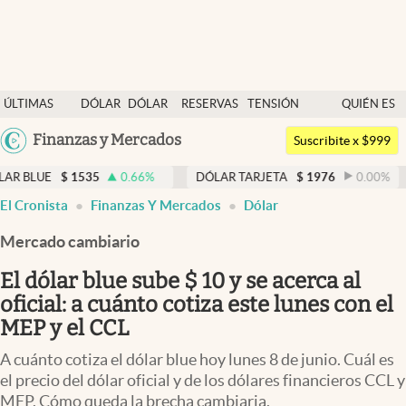
Últimas noticias
ÚLTIMAS
DÓLAR
DÓLAR
RESERVAS
TENSIÓN
QUIÉN ES
Dólar
NOTICIAS
BLUE
BCRA
GEOPOLÍTICA
QUIÉN
Argentina
Finanzas y Mercados
Members
Suscribite x $999
España
Economía y Política
1535
0.66
%
DÓLAR TARJETA
$
1976
0.00
%
DÓLAR M
México
El Cronista
Finanzas Y Mercados
Dólar
Finanzas y Mercados
USA
Mercado cambiario
Mercados Online
Colombia
Uruguay
El dólar blue sube $ 10 y se acerca al
Negocios
oficial: a cuánto cotiza este lunes con el
Columnistas
MEP y el CCL
Otras secciones
A cuánto cotiza el dólar blue hoy lunes 8 de junio. Cuál es
el precio del dólar oficial y de los dólares financieros CCL y
Apertura
MEP. Cómo queda la brecha cambiaria.