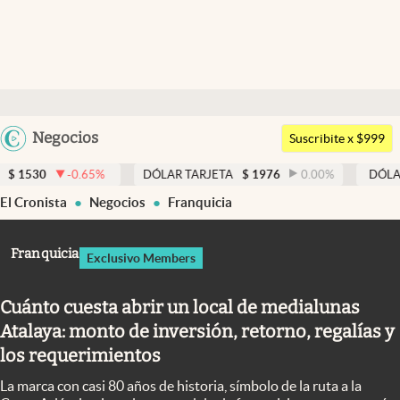
Últimas noticias
Dólar
Argentina
Negocios
Members
Suscribite x $999
España
Economía y Política
-0.65
%
DÓLAR TARJETA
$
1976
0.00
%
DÓLAR MEP
$
1
México
El Cronista
Negocios
Franquicia
Finanzas y Mercados
USA
Mercados Online
Colombia
Franquicia
Exclusivo Members
Uruguay
Negocios
Cuánto cuesta abrir un local de medialunas
Columnistas
Atalaya: monto de inversión, retorno, regalías y
Otras secciones
los requerimientos
Apertura
La marca con casi 80 años de historia, símbolo de la ruta a la