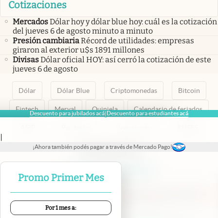
Cotizaciones
Mercados
Dólar hoy y dólar blue hoy: cuál es la cotización
del jueves 6 de agosto minuto a minuto
Presión cambiaria
Récord de utilidades: empresas
giraron al exterior u$s 1891 millones
Divisas
Dólar oficial HOY: así cerró la cotización de este
jueves 6 de agosto
Dólar
Dólar Blue
Criptomonedas
Bitcoin
Fintech
Merval
Quiniela
Calendario de feriados
Descuento para jubilados acá
Descuento para estudiantes acá
|
AFIP
Paritarias
Inversiones
ANSES
|
¡Ahora también podés pagar a través de Mercado Pago!
abre en nueva pestaña
abre en nueva pestaña
abre en nueva pestaña
abre en nueva pestaña
abre en nueva pestaña
Promo Primer Mes
Por 1 mes a: