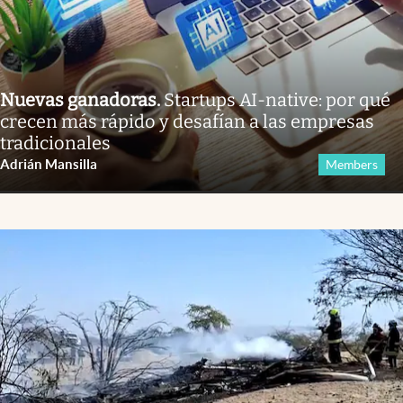
Nuevas ganadoras
.
Startups AI-native: por qué
crecen más rápido y desafían a las empresas
tradicionales
Adrián Mansilla
Members