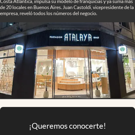
Costa Atlántica, impulsa su modelo de franquicias y ya suma más
Infotechnology
de 20 locales en Buenos Aires. Juan Castoldi, vicepresidente de la
empresa, reveló todos los números del negocio.
Clase
Clima
Mundial 2026
Eventos Corporativos
El Cronista Studio
Mediakit
abre en nueva pestaña
Argentina
¡Queremos conocerte!