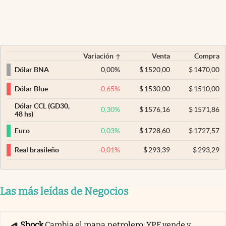
Variación
Venta
Compra
0,00
%
$
1520,00
$
1470,00
Dólar BNA
-0,65
%
$
1530,00
$
1510,00
Dólar Blue
Dólar CCL (GD30,
0,30
%
$
1576,16
$
1571,86
48 hs)
0,03
%
$
1728,60
$
1727,57
Euro
-0,01
%
$
293,39
$
293,29
Real brasileño
Las más leídas de Negocios
Shock
Cambia el mapa petrolero: YPF vende y