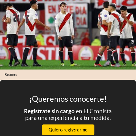
Infotechnology
Clase
Clima
Mundial 2026
Eventos Corporativos
El Cronista Studio
Mediakit
Reuters
abre en nueva pestaña
Argentina
¡Queremos conocerte!
Registrate sin cargo
en El Cronista
para una experiencia a tu medida.
Quiero registrarme