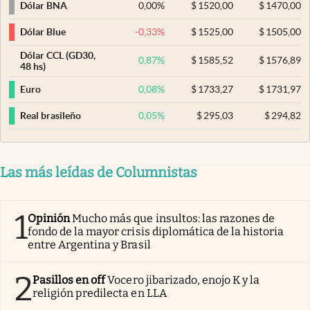
0,00
%
$
1520,00
$
1470,00
Dólar BNA
-0,33
%
$
1525,00
$
1505,00
Dólar Blue
Dólar CCL (GD30,
0,87
%
$
1585,52
$
1576,89
48 hs)
0,08
%
$
1733,27
$
1731,97
Euro
0,05
%
$
295,03
$
294,82
Real brasileño
Las más leídas de Columnistas
1
Opinión
Mucho más que insultos: las razones de
fondo de la mayor crisis diplomática de la historia
entre Argentina y Brasil
2
Pasillos en off
Vocero jibarizado, enojo K y la
religión predilecta en LLA