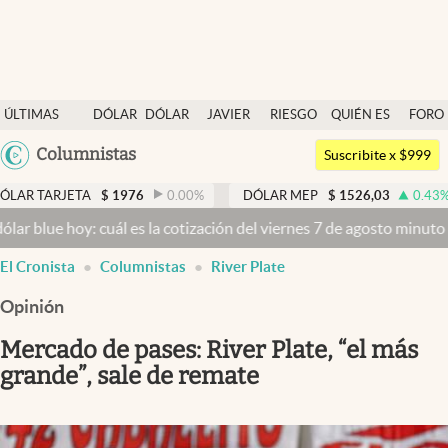
Últimas noticias
ÚLTIMAS
DÓLAR
DÓLAR
JAVIER
RIESGO
QUIÉN ES
FORO
Dólar
NOTICIAS
BLUE
MILEI
PAÍS
QUIÉN
Argentina
Columnistas
Members
Suscribite x $999
España
Economía y Política
TA
$
1976
0.00
%
DÓLAR MEP
$
1526,03
0.43
%
DÓLAR
México
y: cuál es la cotización del viernes 7 de agosto minuto a minuto
Dól
Finanzas y Mercados
USA
El Cronista
Columnistas
River Plate
Mercados Online
Colombia
Uruguay
Opinión
Negocios
Mercado de pases: River Plate, “el más
Columnistas
grande”, sale de remate
Otras secciones
Apertura