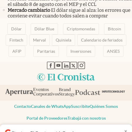
el sábado 8 de agosto con el MEP y el CCL
Mercado cambiario
El dólar sigue al alza: los errores que
conviene evitar cuando todos salen a comprar
Dólar
Dólar Blue
Criptomonedas
Bitcoin
Fintech
Merval
Quiniela
Calendario de feriados
AFIP
Paritarias
Inversiones
ANSES
abre en nueva pestaña
abre en nueva pestaña
abre en nueva pestaña
abre en nueva pestaña
abre en nueva pestaña
Contacto
Canales de WhatsApp
Suscribite
Quiénes Somos
Portal de Proveedores
Trabajá con nosotros
Copyright 2025 cronista.com
×