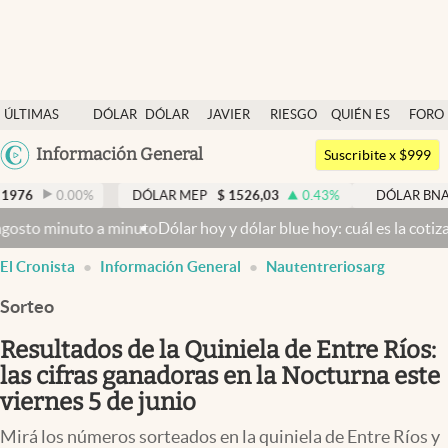
Últimas noticias
ÚLTIMAS
DÓLAR
DÓLAR
JAVIER
RIESGO
QUIÉN ES
FORO
Dólar
NOTICIAS
BLUE
MILEI
PAÍS
QUIÉN
Argentina
Información General
Members
Suscribite x $999
España
Economía y Política
0.00
%
DÓLAR MEP
$
1526,03
0.43
%
DÓLAR BNA
$
1520
México
inuto a minuto
Dólar hoy y dólar blue hoy: cuál es la cotización de
Finanzas y Mercados
USA
El Cronista
Información General
Nautentreriosarg
Mercados Online
Colombia
Uruguay
Sorteo
Negocios
Resultados de la Quiniela de Entre Ríos:
Columnistas
las cifras ganadoras en la Nocturna este
Otras secciones
viernes 5 de junio
Apertura
Mirá los números sorteados en la quiniela de Entre Ríos y