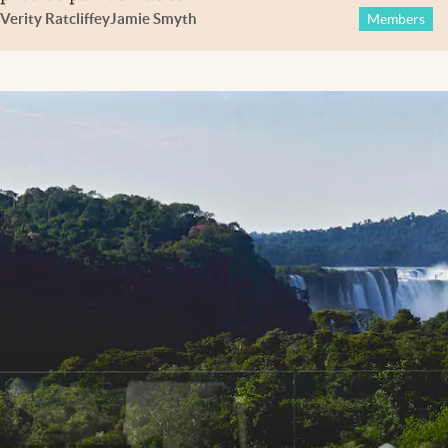
Verity Ratcliffe
y
Jamie Smyth
Members