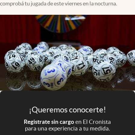
comprobá tu jugada de este viernes en la nocturna.
Infotechnology
Clase
Clima
Mundial 2026
Eventos Corporativos
El Cronista Studio
Mediakit
abre en nueva pestaña
Argentina
¡Queremos conocerte!
Registrate sin cargo
en El Cronista
para una experiencia a tu medida.