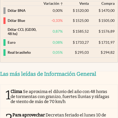
Variación
Venta
Compra
0,00
%
$
1520,00
$
1470,00
Dólar BNA
-0,33
%
$
1525,00
$
1505,00
Dólar Blue
Dólar CCL (GD30,
0,87
%
$
1585,52
$
1576,89
48 hs)
0,08
%
$
1733,27
$
1731,97
Euro
0,05
%
$
295,03
$
294,82
Real brasileño
Las más leídas de Información General
1
Clima
Se aproxima el diluvio del año con 48 horas
de tormentas con granizo, fuertes lluvias y ráfagas
de viento de más de 70 km/h
Para aprovechar
Decretan feriado el lunes 10 de