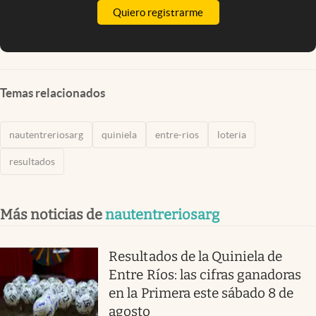
Quiero registrarme
Temas relacionados
nautentreriosarg
quiniela
entre-rios
loteria
resultados
Más noticias de
nautentreriosarg
Resultados de la Quiniela de
Entre Ríos: las cifras ganadoras
en la Primera este sábado 8 de
agosto