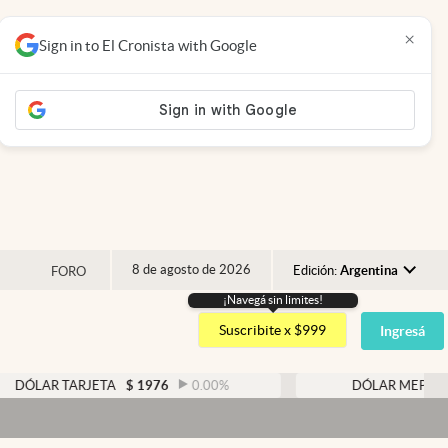
×
Sign in to El Cronista with Google
8 de agosto de 2026
Edición:
Argentina
FORO
¡Navegá sin limites!
Argentina
Suscribite x $999
Ingresá
España
México
TARJETA
$
1976
0.00
%
DÓLAR MEP
$
1526,03
USA
Colombia