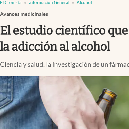
El Cronista
Información General
Alcohol
Infotechnology
Avances medicinales
Clase
Clima
El estudio científico qu
Mundial 2026
la adicción al alcohol
Eventos Corporativos
El Cronista Studio
Ciencia y salud: la investigación de un fárma
Mediakit
abre en nueva pestaña