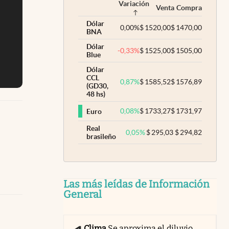
Variación
Venta
Compra
Dólar
0,00
%
$
1520,00
$
1470,00
BNA
Dólar
-0,33
%
$
1525,00
$
1505,00
Blue
Dólar
CCL
0,87
%
$
1585,52
$
1576,89
(GD30,
48 hs)
0,08
%
$
1733,27
$
1731,97
Euro
Real
0,05
%
$
295,03
$
294,82
brasileño
Las más leídas de Información
General
Clima
Se aproxima el diluvio