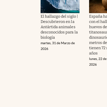
El hallazgo del siglo |
España ha
Descubrieron en la
con el hal
Antártida animales
huevos de
desconocidos para la
titanosau
biología
dinosauri
metros de 
martes, 31 de Marzo de
tienen 72
2026
años
lunes, 22 de
2026