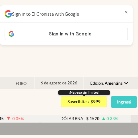
×
Sign in to El Cronista with Google
6 de agosto de 2026
Edición:
Argentina
FORO
¡Navegá sin limites!
Argentina
Suscribite x $999
Ingresá
España
México
05
%
DÓLAR BNA
$
1520
0.33
%
USA
Colombia