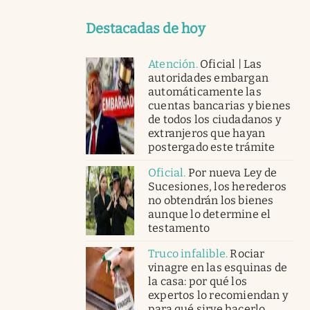
Destacadas de hoy
Atención
.
Oficial | Las
autoridades embargan
automáticamente las
cuentas bancarias y bienes
de todos los ciudadanos y
extranjeros que hayan
postergado este trámite
Oficial
.
Por nueva Ley de
Sucesiones, los herederos
no obtendrán los bienes
aunque lo determine el
testamento
Truco infalible
.
Rociar
vinagre en las esquinas de
la casa: por qué los
expertos lo recomiendan y
para qué sirve hacerlo