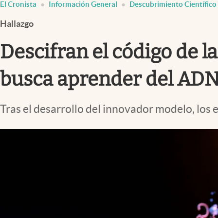
El Cronista
Información General
Descubrimiento Científico
Infotechnology
Hallazgo
Clase
Clima
Descifran el código de l
Mundial 2026
busca aprender del AD
Eventos Corporativos
El Cronista Studio
Tras el desarrollo del innovador modelo, los e
Mediakit
abre en nueva pestaña