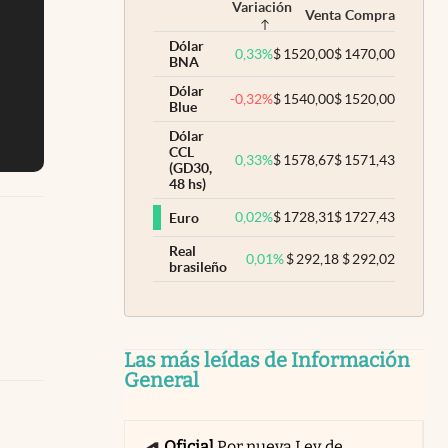
Variación
Venta
Compra
Dólar
0,33
%
$
1520,00
$
1470,00
BNA
Dólar
-0,32
%
$
1540,00
$
1520,00
Blue
Dólar
CCL
0,33
%
$
1578,67
$
1571,43
(GD30,
48 hs)
0,02
%
$
1728,31
$
1727,43
Euro
Real
0,01
%
$
292,18
$
292,02
brasileño
Las más leídas de Información
General
Oficial
Por nueva Ley de