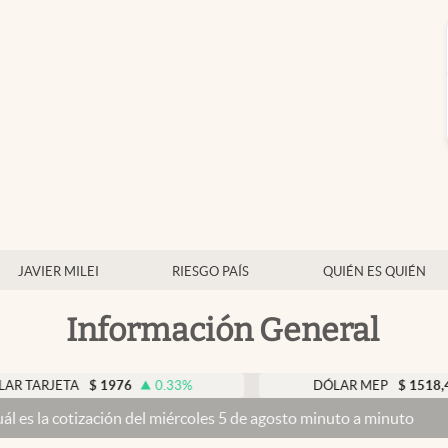
JAVIER MILEI
RIESGO PAÍS
QUIÉN ES QUIÉN
Información General
ETA
$
1976
0.33
%
DÓLAR MEP
$
1518,45
-0.
zación del miércoles 5 de agosto minuto a minuto