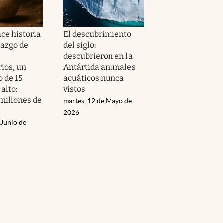
ce historia
El descubrimiento
lazgo de
del siglo:
descubrieron en la
rios, un
Antártida animales
o de 15
acuáticos nunca
alto:
vistos
 millones de
martes, 12 de Mayo de
2026
 Junio de