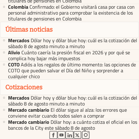
titulares de pensiones en Colombia
Colombia
Confirmado: el Gobierno visitará casa por casa con
personal administrativo para comprobar la existencia de los
titulares de pensiones en Colombia
Últimas noticias
Mercados
Dólar hoy y dólar blue hoy: cuál es la cotización del
sábado 8 de agosto minuto a minuto
Alivio
Cuánto caería la presión fiscal en 2026 y por qué se
complica hoy bajar más impuestos
COTO
Adiós a los regalos de último momento: las opciones de
COTO que pueden salvar el Día del Niño y sorprender a
cualquier chico
Cotizaciones
Mercados
Dólar hoy y dólar blue hoy: cuál es la cotización del
sábado 8 de agosto minuto a minuto
Mercado cambiario
El dólar sigue al alza: los errores que
conviene evitar cuando todos salen a comprar
Mercado cambiario
Dólar hoy: a cuánto cotiza el oficial en los
bancos de la City este sábado 8 de agosto
abre en nueva pestaña
abre en nueva pestaña
abre en nueva pestaña
abre en nueva pestaña
abre en nueva pestaña