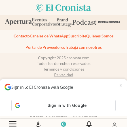
Contacto
Canales de WhatsApp
Suscribite
Quiénes Somos
Portal de Proveedores
Trabajá con nosotros
Copyright 2025 cronista.com
Todos los derechos reservados
Términos y condiciones
Privacidad
Consentimiento
×
Tel:
+54 11 7078-3270
Sign in to El Cronista with Google
cronista.com
es propiedad de El Cronista Comercial S.A Registro de
propiedad intelectual: 56576959
N° de edición: 10.951 - 8 de agosto de 2026
Director Periodístico: Hernán de Goñi