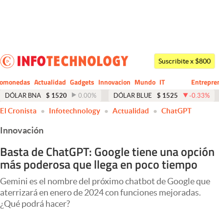
Últimas noticias
Dólar
Suscribite x $800
Members
tomonedas
Actualidad
Gadgets
Innovacion
Mundo
IT
Entrepre
CIO
Business
Economía y Política
DÓLAR BNA
$
1520
0.00
%
DÓLAR BLUE
$
1525
-0.33
%
El Cronista
Infotechnology
Actualidad
ChatGPT
Finanzas y Mercados
Innovación
Mercados Online
Basta de ChatGPT: Google tiene una opción
Negocios
más poderosa que llega en poco tiempo
Columnistas
Gemini es el nombre del próximo chatbot de Google que
Otras secciones
aterrizará en enero de 2024 con funciones mejoradas.
¿Qué podrá hacer?
Apertura