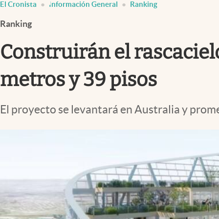
El Cronista
Información General
Ranking
Infotechnology
Ranking
Clase
Clima
Construirán el rascacie
Mundial 2026
metros y 39 pisos
Eventos Corporativos
El Cronista Studio
El proyecto se levantará en Australia y prome
Mediakit
abre en nueva pestaña