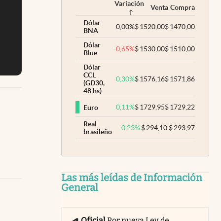
Variación
Venta
Compra
Dólar
0,00
%
$
1520,00
$
1470,00
BNA
Dólar
-0,65
%
$
1530,00
$
1510,00
Blue
Dólar
CCL
0,30
%
$
1576,16
$
1571,86
(GD30,
48 hs)
0,11
%
$
1729,95
$
1729,22
Euro
Real
0,23
%
$
294,10
$
293,97
brasileño
Las más leídas de Información
General
Oficial
Por nueva Ley de