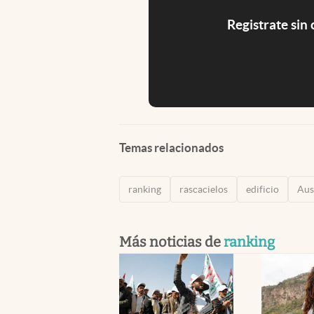
Registrate sin
Temas relacionados
ranking
rascacielos
edificio
Aus
Más noticias de
ranking