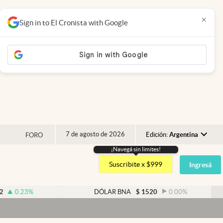
×
Sign in to El Cronista with Google
7 de agosto de 2026
Edición:
Argentina
FORO
¡Navegá sin limites!
Argentina
Suscribite x $999
Ingresá
España
México
DÓLAR BNA
$
1520
0.00
%
USA
Colombia