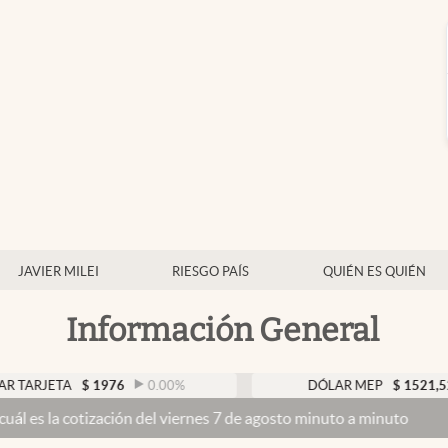
JAVIER MILEI
RIESGO PAÍS
QUIÉN ES QUIÉN
Información General
A
$
1976
0.00
%
DÓLAR MEP
$
1521,52
0.23
%
zación del viernes 7 de agosto minuto a minuto