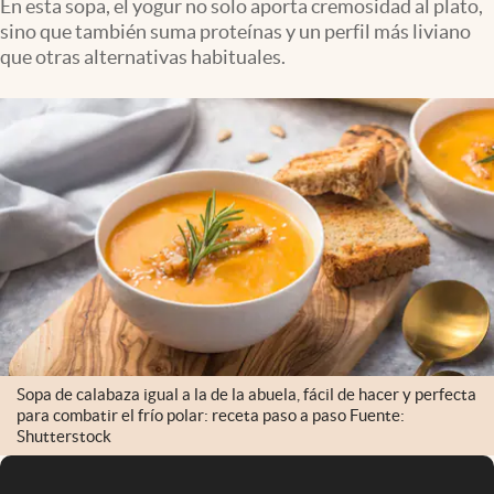
En esta sopa, el yogur no solo aporta cremosidad al plato,
Infotechnology
sino que también suma proteínas y un perfil más liviano
que otras alternativas habituales.
Clase
Clima
Mundial 2026
Eventos Corporativos
El Cronista Studio
Mediakit
abre en nueva pestaña
Argentina
Sopa de calabaza igual a la de la abuela, fácil de hacer y perfecta
para combatir el frío polar: receta paso a paso Fuente:
Shutterstock