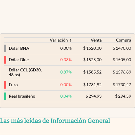
Variación
Venta
Compra
0,00
%
$
1520,00
$
1470,00
Dólar BNA
-0,33
%
$
1525,00
$
1505,00
Dólar Blue
Dólar CCL (GD30,
0,87
%
$
1585,52
$
1576,89
48 hs)
-0,00
%
$
1731,92
$
1730,47
Euro
0,04
%
$
294,93
$
294,59
Real brasileño
Las más leídas de Información General