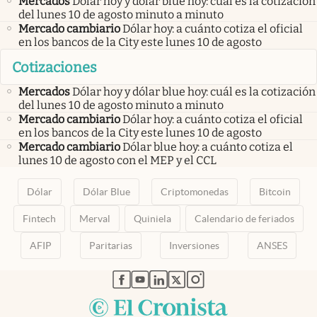
Mercados
Dólar hoy y dólar blue hoy: cuál es la cotización
del lunes 10 de agosto minuto a minuto
Mercado cambiario
Dólar hoy: a cuánto cotiza el oficial
en los bancos de la City este lunes 10 de agosto
Cotizaciones
Mercados
Dólar hoy y dólar blue hoy: cuál es la cotización
del lunes 10 de agosto minuto a minuto
Mercado cambiario
Dólar hoy: a cuánto cotiza el oficial
en los bancos de la City este lunes 10 de agosto
Mercado cambiario
Dólar blue hoy: a cuánto cotiza el
lunes 10 de agosto con el MEP y el CCL
Dólar
Dólar Blue
Criptomonedas
Bitcoin
Fintech
Merval
Quiniela
Calendario de feriados
AFIP
Paritarias
Inversiones
ANSES
abre en nueva pestaña
abre en nueva pestaña
abre en nueva pestaña
abre en nueva pestaña
abre en nueva pestaña