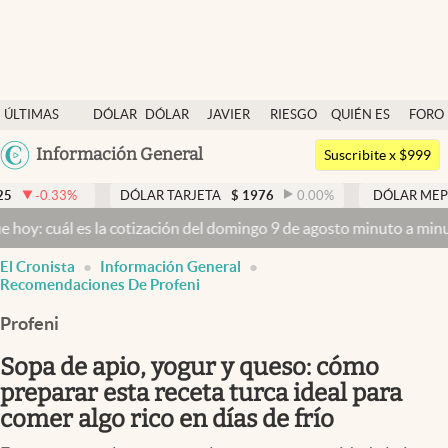
Últimas noticias
ÚLTIMAS
DÓLAR
DÓLAR
JAVIER
RIESGO
QUIÉN ES
FORO
Dólar
NOTICIAS
BLUE
MILEI
PAÍS
QUIÉN
Argentina
Información General
Members
Suscribite x $999
España
Economía y Política
DÓLAR TARJETA
$
1976
0.00
%
DÓLAR MEP
$
1526,03
México
 es la cotización del domingo 9 de agosto minuto a minuto
Dólar hoy
Finanzas y Mercados
USA
El Cronista
Información General
Mercados Online
Colombia
Recomendaciones De Profeni
Uruguay
Negocios
Profeni
Columnistas
Sopa de apio, yogur y queso: cómo
Otras secciones
preparar esta receta turca ideal para
comer algo rico en días de frío
Apertura