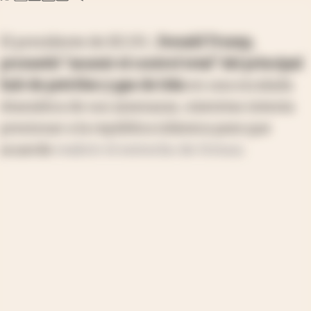
El presidente de EE.UU.,
Donald Trump,
prometió “asumir el control total” del principal
hub de petróleo y gas de Irán
en una escalada
dramática de sus amenazas, mientras intenta
presionar a la república islámica para que
acuerde
reabrir el estrecho de Ormuz
.