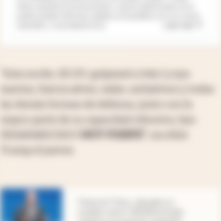
viene cayendo en la encuestas o sea los demócratas en el
poder pueden efectuar cambios en la política con sus socios
...
Leer más
naturales, o sea mejorar Euro
“Esta noche, EE.UU. golpeará a Irán (¡cuya
marina, fuerza aérea, radar, antiaéreos y todas
las demás formas de defensa, junto con la
mayor parte de su capacidad ofensiva, han
DESAPARECIDO!)
MUY FUERTE”
, escribió
Trump el jueves.
abre en nueva pestaña
Financial Times
.
¿Mundial con
estadios vacíos? 180.000 entradas
todavía no encuentran comprador