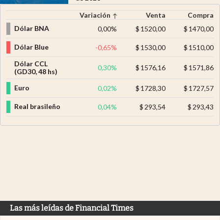
Variación
Venta
Compra
Dólar BNA
0,00
%
$
1520,00
$
1470,00
Dólar Blue
-0,65
%
$
1530,00
$
1510,00
Dólar CCL
0,30
%
$
1576,16
$
1571,86
(GD30, 48 hs)
Euro
0,02
%
$
1728,30
$
1727,57
Real brasileño
0,04
%
$
293,54
$
293,43
Las más leídas de Financial Times