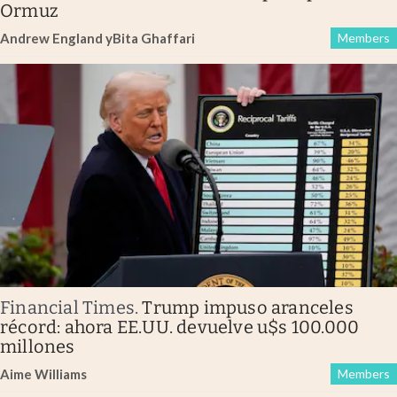
Ormuz
Andrew England
y
Bita Ghaffari
Members
Financial Times
.
Trump impuso aranceles
récord: ahora EE.UU. devuelve u$s 100.000
millones
Aime Williams
Members