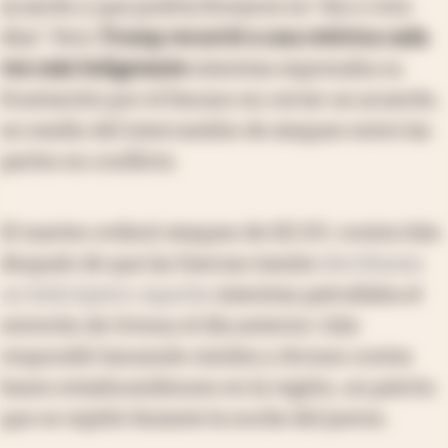
acuerdo y que podría firmarse en “dos o tres
días”. Pero
Trump recurrió a una retórica cada
vez más beligerante
mientras expresaba su
frustración por el fracaso en cerrar un acuerdo,
en medio del intercambio de ataques entre las
partes en conflicto.
El martes ordenó ataques de EE.UU. contra Irán
después de que las fuerzas iraníes
derribaran
un helicóptero Apache
mientras patrullaba el
estrecho de Ormuz el día anterior. Irán
respondió lanzando misiles y drones contra
bases estadounidenses en la región, un patrón
que se repitió durante la noche del jueves.