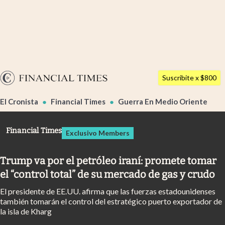
Últimas noticias
Dólar
Argentina
Members
Suscribite x $800
España
Economía y Política
El Cronista
Financial Times
Guerra En Medio Oriente
México
Finanzas y Mercados
USA
Financial Times
Exclusivo Members
Mercados Online
Colombia
Uruguay
Negocios
Trump va por el petróleo iraní: promete tomar
el “control total” de su mercado de gas y crudo
Columnistas
El presidente de EE.UU. afirma que las fuerzas estadounidenses
Otras secciones
también tomarán el control del estratégico puerto exportador de
la isla de Kharg
Apertura