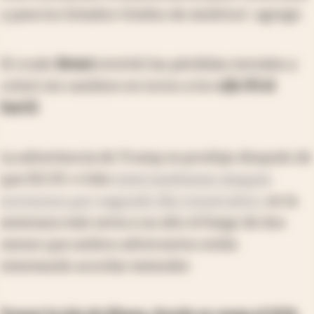
y para los Estados Unidos de América”, agregó.
El crudo
Brent
revirtió las pérdidas iniciales y
cotizó sin cambios en torno a los
u$s 93 el
barril
.
La advertencia de Trump se produjo después de
que EE.UU. e Irán
intercambiaran ataques
nocturnos por segundo día consecutivo
, en la
amenaza más seria a un alto el fuego de dos
meses que ambos adversarios están
intentando acordar extender.