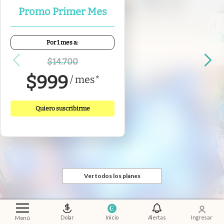
Promo Primer Mes
Economía al día
.
Fuerzas Armadas: la otra cara del
reequipamiento militar
Por 1 mes a:
$
14.700
$
999
/
mes
*
Quiero suscribirme
Ver todos los planes
Dolar
Inicio
Alertas
Ingresar
Menú