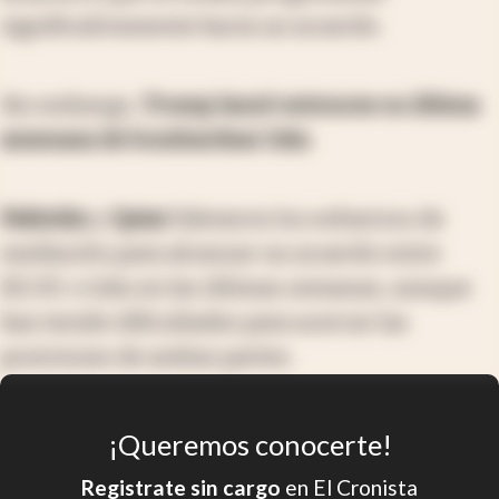
significativamente hacia un acuerdo.
Sin embargo,
Trump lanzó entonces su última
amenaza de bombardear Irán
.
Pakistán
y
Qatar
lideraron los esfuerzos de
mediación para alcanzar un acuerdo entre
EE.UU. e Irán en las últimas semanas, aunque
han tenido dificultades para acercar las
posiciones de ambas partes.
¡Queremos conocerte!
Registrate sin cargo
en El Cronista