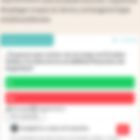
desplegar tropas en tierra y arriesgaría bajas
estadounidenses
.
Debate de los lectores
1 en línea
¿Te parece que contar con un swap con Estados
Unidos fortalecería la estabilidad financiera de
Argentina?
Sí
No
31 votos
7 argumentos
Ver resultado
ROBERTO JOSE VITO BUFFA
No
En noviembre hay elecciones en Estados Unidos. Trump