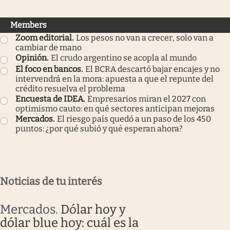
Members
Zoom editorial
.
Los pesos no van a crecer, solo van a
cambiar de mano
Opinión
.
El crudo argentino se acopla al mundo
El foco en bancos
.
El BCRA descartó bajar encajes y no
intervendrá en la mora: apuesta a que el repunte del
crédito resuelva el problema
Encuesta de IDEA
.
Empresarios miran el 2027 con
optimismo cauto: en qué sectores anticipan mejoras
Mercados
.
El riesgo país quedó a un paso de los 450
puntos: ¿por qué subió y qué esperan ahora?
Noticias de tu interés
Mercados
.
Dólar hoy y
dólar blue hoy: cuál es la