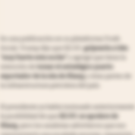
En una publicación en su plataforma Truth
Social, Trump dijo que EE.UU.
golpearía a Irán
“muy fuerte esta noche”
y agregó que tiene la
intención de
tomar el estratégico puerto
exportador de la isla de Kharg
y otras partes de
la infraestructura petrolera del país.
El presidente ya había insinuado anteriormente
la posibilidad de que
EE.UU. se apodere de
Kharg
, pero los analistas advirtieron que eso
representaría
una escalada enorme, requeriría