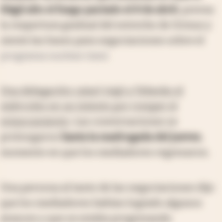
frágil alto el fuego pactado el 8 de abril
, prevea
la reapertura gradual del estrecho de Ormuz y
siente las bases para negociaciones sobre el
programa nuclear iraní
.
Una delegación catarí viajó a Teherán el
miércoles en un intento por romper el
estancamiento
. Las conversaciones se
prolongaron
hasta la madrugada del jueves
,
momento en que los mediadores regresaron.
Una persona al tanto de las negociaciones dijo
que los mediadores habían logrado algunos
avances y que se estaba progresando