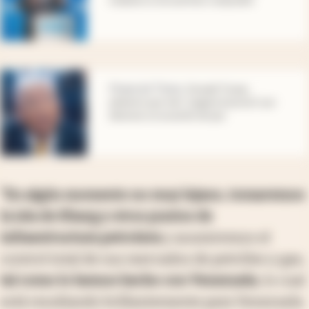
abre en nueva pestaña
Financial Times
.
Donald Trump
advierte que Irán “pagará el precio” por
demorar un acuerdo de paz
“En algún momento no muy lejano, tomaremos
la isla de Kharg y otros puntos de
infraestructura petrolera
y asumiremos el
control total de sus mercados de petróleo y gas,
tal como lo hemos hecho con Venezuela
, lo cual
está resultando brillantemente para Venezuela