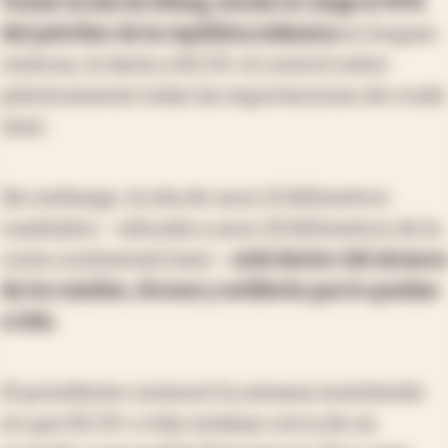
Tomar la isla de Kharg, donde se carga el 90%
del petróleo de la república islámica
en buques
cisterna, le daría a EE.UU. el control sobre
prácticamente todas las exportaciones de crudo
iraní.
Sin embargo, la isla de unos 21 kilómetros
cuadrados —ubicada a unos 24 kilómetros de la
costa continental iraní—
está dentro del alcance
de los misiles, drones y artillería que le quedan
a Irán
.
El presidente comenzó la semana insistiendo
en que EE.UU. e Irán estaban cerca de un