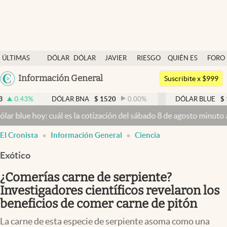
Últimas noticias
ÚLTIMAS
DÓLAR
DÓLAR
JAVIER
RIESGO
QUIÉN ES
FORO
Dólar
NOTICIAS
BLUE
MILEI
PAÍS
QUIÉN
Argentina
Información General
Members
Suscribite x $999
España
Economía y Política
DÓLAR BNA
$
1520
0.00
%
DÓLAR BLUE
$
1525
-0.
México
y: cuál es la cotización del sábado 8 de agosto minuto a minuto
Dól
Finanzas y Mercados
USA
El Cronista
Información General
Ciencia
Mercados Online
Colombia
Uruguay
Exótico
Negocios
¿Comerías carne de serpiente?
Columnistas
Investigadores científicos revelaron los
Otras secciones
beneficios de comer carne de pitón
Apertura
La carne de esta especie de serpiente asoma como una