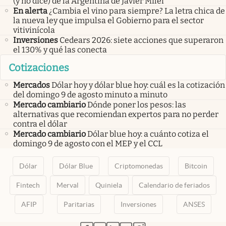
(y no dice) de la Argentina de Javier Milei
En alerta
¿Cambia el vino para siempre? La letra chica de
la nueva ley que impulsa el Gobierno para el sector
vitivinícola
Inversiones
Cedears 2026: siete acciones que superaron
el 130% y qué las conecta
Cotizaciones
Mercados
Dólar hoy y dólar blue hoy: cuál es la cotización
del domingo 9 de agosto minuto a minuto
Mercado cambiario
Dónde poner los pesos: las
alternativas que recomiendan expertos para no perder
contra el dólar
Mercado cambiario
Dólar blue hoy: a cuánto cotiza el
domingo 9 de agosto con el MEP y el CCL
Dólar
Dólar Blue
Criptomonedas
Bitcoin
Fintech
Merval
Quiniela
Calendario de feriados
AFIP
Paritarias
Inversiones
ANSES
abre en nueva pestaña
abre en nueva pestaña
abre en nueva pestaña
abre en nueva pestaña
abre en nueva pestaña