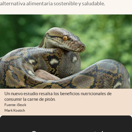
alternativa alimentaria sostenible y saludable.
Infotechnology
Clase
Clima
Mundial 2026
Eventos Corporativos
El Cronista Studio
Mediakit
abre en nueva pestaña
Argentina
Un nuevo estudio resalta los beneficios nutricionales de
consumir la carne de pitón.
Fuente: iStock
Mark Kostich