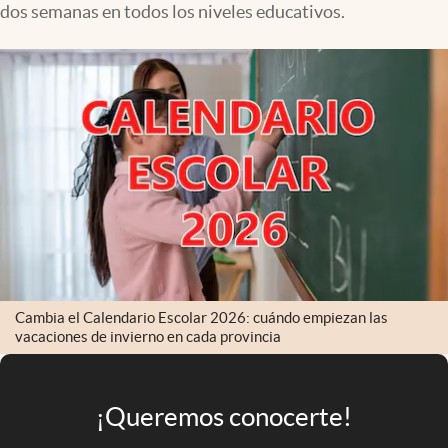
dos semanas en todos los niveles educativos.
Infotechnology
Clase
Clima
Mundial 2026
Eventos Corporativos
El Cronista Studio
Mediakit
abre en nueva pestaña
Argentina
Cambia el Calendario Escolar 2026: cuándo empiezan las
vacaciones de invierno en cada provincia
¡Queremos conocerte!