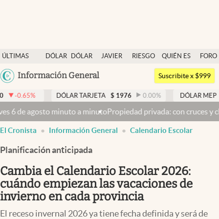
Últimas noticias
ÚLTIMAS
DÓLAR
DÓLAR
JAVIER
RIESGO
QUIÉN ES
FORO
Dólar
NOTICIAS
BLUE
MILEI
PAÍS
QUIÉN
Argentina
Información General
Members
Suscribite x $999
España
Economía y Política
DÓLAR TARJETA
$
1976
0.00
%
DÓLAR MEP
$
1521,52
México
nuto
Propiedad privada: con cruces y chicanas, el Senado discute el
Finanzas y Mercados
USA
El Cronista
Información General
Calendario Escolar
Mercados Online
Colombia
Uruguay
Planificación anticipada
Negocios
Cambia el Calendario Escolar 2026:
Columnistas
cuándo empiezan las vacaciones de
Otras secciones
invierno en cada provincia
Apertura
El receso invernal 2026 ya tiene fecha definida y será de