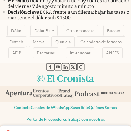
Mercados
Dólar hoy y dólar blue hoy: cuál es la cotización
del viernes 7 de agosto minuto a minuto
Decisión clave
BCRA frente a un dilema: bajar las tasas o
mantener el dólar sub $ 1500
Dólar
Dólar Blue
Criptomonedas
Bitcoin
Fintech
Merval
Quiniela
Calendario de feriados
AFIP
Paritarias
Inversiones
ANSES
abre en nueva pestaña
abre en nueva pestaña
abre en nueva pestaña
abre en nueva pestaña
abre en nueva pestaña
Contacto
Canales de WhatsApp
Suscribite
Quiénes Somos
Portal de Proveedores
Trabajá con nosotros
Copyright 2025 cronista.com