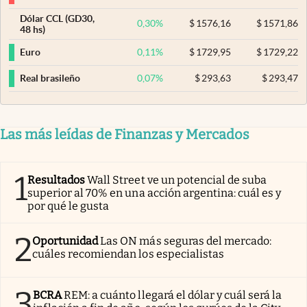
Dólar CCL (GD30,
0,30
%
$
1576,16
$
1571,86
48 hs)
0,11
%
$
1729,95
$
1729,22
Euro
0,07
%
$
293,63
$
293,47
Real brasileño
Las más leídas de Finanzas y Mercados
1
Resultados
Wall Street ve un potencial de suba
superior al 70% en una acción argentina: cuál es y
por qué le gusta
2
Oportunidad
Las ON más seguras del mercado:
cuáles recomiendan los especialistas
3
BCRA
REM: a cuánto llegará el dólar y cuál será la