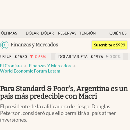
Últimas noticias
ÚLTIMAS
DÓLAR
DÓLAR
RESERVAS
TENSIÓN
QUIÉN ES
Dólar
NOTICIAS
BLUE
BCRA
GEOPOLÍTICA
QUIÉN
Argentina
Finanzas y Mercados
Members
Suscribite x $999
España
Economía y Política
30
-0.65
%
DÓLAR TARJETA
$
1976
0.00
%
DÓLAR MEP
México
El Cronista
Finanzas Y Mercados
Finanzas y Mercados
USA
World Economic Forum Latam
Mercados Online
Colombia
Para Standard & Poor's, Argentina es un
Uruguay
Negocios
país más predecible con Macri
Columnistas
El presidente de la calificadora de riesgo, Douglas
Otras secciones
Peterson, consideró que ello permitirá al país atraer
inversiones.
Apertura