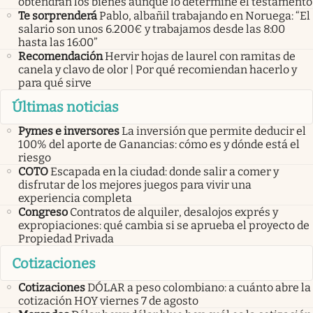
obtendrán los bienes aunque lo determine el testamento
Te sorprenderá
Pablo, albañil trabajando en Noruega: “El
salario son unos 6.200€ y trabajamos desde las 8:00
hasta las 16:00”
Recomendación
Hervir hojas de laurel con ramitas de
canela y clavo de olor | Por qué recomiendan hacerlo y
para qué sirve
Últimas noticias
Pymes e inversores
La inversión que permite deducir el
100% del aporte de Ganancias: cómo es y dónde está el
riesgo
COTO
Escapada en la ciudad: donde salir a comer y
disfrutar de los mejores juegos para vivir una
experiencia completa
Congreso
Contratos de alquiler, desalojos exprés y
expropiaciones: qué cambia si se aprueba el proyecto de
Propiedad Privada
Cotizaciones
Cotizaciones
DÓLAR a peso colombiano: a cuánto abre la
cotización HOY viernes 7 de agosto