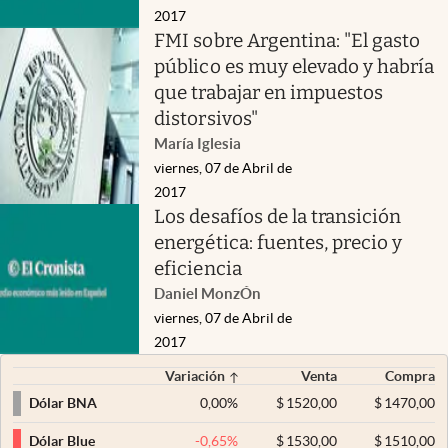
2017
FMI sobre Argentina: "El gasto
público es muy elevado y habría
que trabajar en impuestos
distorsivos"
María Iglesia
viernes, 07 de Abril de
2017
Los desafíos de la transición
energética: fuentes, precio y
eficiencia
Daniel MonzÓn
viernes, 07 de Abril de
2017
Variación
Venta
Compra
0,00
%
$
1520,00
$
1470,00
Dólar BNA
-0,65
%
$
1530,00
$
1510,00
Dólar Blue