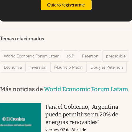
Quiero registrarme
Temas relacionados
World Economic Forum Latam
s&P
Peterson
predecible
Economía
inversión
Mauricio Macri
Douglas Peterson
Más noticias de
World Economic Forum Latam
Para el Gobierno, "Argentina
puede permitirse un 20% de
energías renovables"
viernes, 07 de Abril de