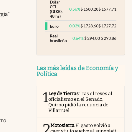
Dólar
CCL
0,56
%
$
1580,28
$
1577,71
(GD30,
gía".
48 hs)
0,03
%
$
1728,60
$
1727,72
Euro
Real
0,64
%
$
294,03
$
293,86
brasileño
Las más leídas de Economía y
Política
1
Ley de Tierras
Tras el revés al
oficialismo en el Senado,
Quirno pidió la renuncia de
Villarruel
tro
2
Motosierra
El gasto volvió a
caer y julio vuelve al superávit