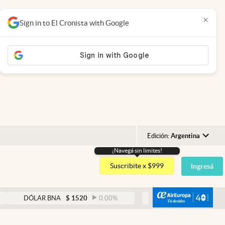
×
Sign in to El Cronista with Google
Edición:
Argentina
¡Navegá sin limites!
Argentina
Suscribite x $999
Ingresá
España
México
abre
DÓLAR BNA
$
1520
0.00
%
DÓLAR BLUE
$
1530
-0.65
USA
Colombia