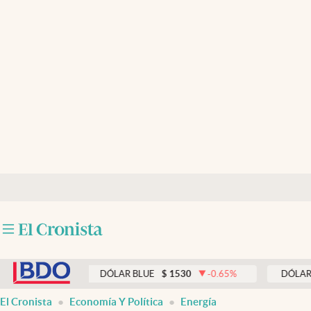
Últimas noticias
Dólar
Members
Economía y Política
Finanzas y Mercados
Mercados Online
Negocios
Columnistas
abre en nueva pestaña
Otras secciones
0
%
DÓLAR BLUE
$
1530
-0.65
%
DÓLAR TARJET
Apertura
El Cronista
Economía Y Política
Energía