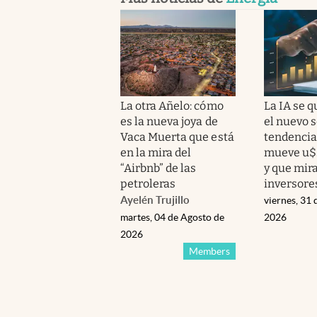
La otra Añelo: cómo
La IA se q
es la nueva joya de
el nuevo s
Vaca Muerta que está
tendencia
en la mira del
mueve u$s
“Airbnb” de las
y que mira
petroleras
inversore
Ayelén Trujillo
viernes, 31 
martes, 04 de Agosto de
2026
2026
Members