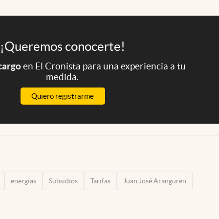
¡Queremos conocerte!
 cargo
en El Cronista para una experiencia a tu
medida.
Quiero registrarme
energías
Subsidios
Tarifas
Juan José Aranguren