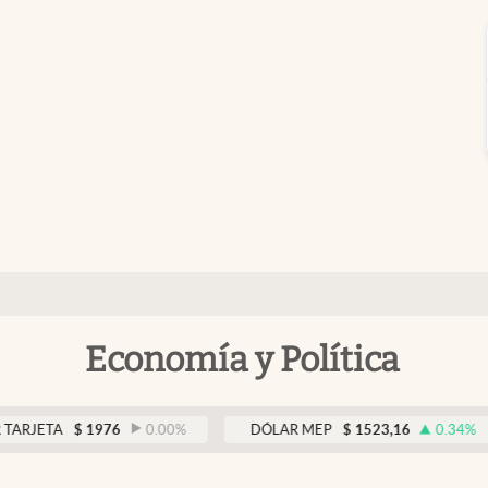
Economía y Política
A
$
1976
0.00
%
DÓLAR MEP
$
1523,16
0.34
%