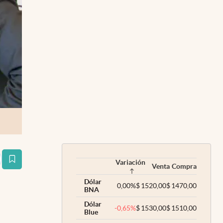
Variación
estaña
Venta
Compra
Dólar
0,00
%
$
1520,00
$
1470,00
BNA
Dólar
-0,65
%
$
1530,00
$
1510,00
Blue