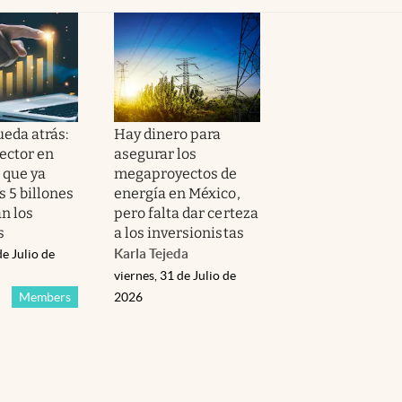
ueda atrás:
Hay dinero para
ector en
asegurar los
 que ya
megaproyectos de
 5 billones
energía en México,
n los
pero falta dar certeza
s
a los inversionistas
Karla Tejeda
de Julio de
viernes, 31 de Julio de
Members
2026