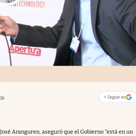
+
Seguir
en
00
abre en nueva p
 José Aranguren, aseguró que el Gobierno "está en un