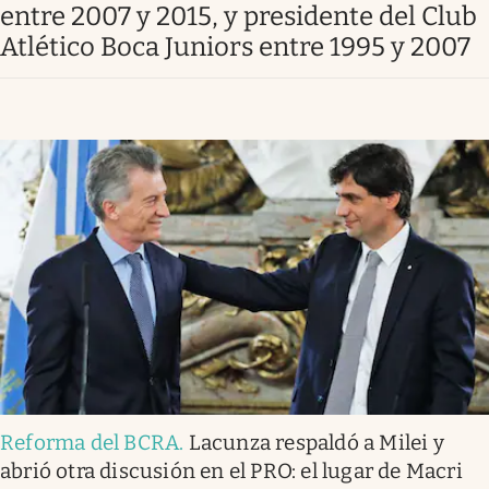
entre 2007 y 2015, y presidente del Club
Infotechnology
Atlético Boca Juniors entre 1995 y 2007
Clase
Clima
Mundial 2026
Eventos Corporativos
El Cronista Studio
Mediakit
abre en nueva pestaña
Argentina
Reforma del BCRA
.
Lacunza respaldó a Milei y
abrió otra discusión en el PRO: el lugar de Macri