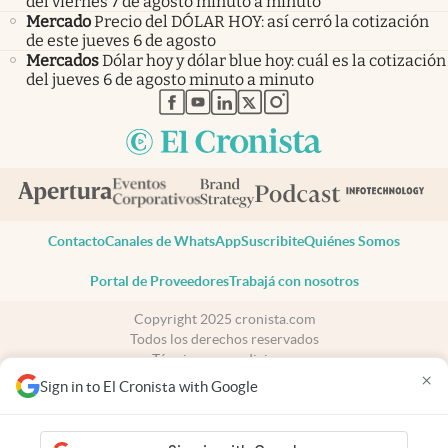
del viernes 7 de agosto minuto a minuto
Mercado
Precio del DÓLAR HOY: así cerró la cotización
de este jueves 6 de agosto
Mercados
Dólar hoy y dólar blue hoy: cuál es la cotización
del jueves 6 de agosto minuto a minuto
abre en nueva pestaña
abre en nueva pestaña
abre en nueva pestaña
abre en nueva pestaña
abre en nueva pestaña
Contacto
Canales de WhatsApp
Suscribite
Quiénes Somos
Portal de Proveedores
Trabajá con nosotros
Copyright 2025 cronista.com
Todos los derechos reservados
Términos y condiciones
×
Privacidad
Sign in to El Cronista with Google
Consentimiento
Tel:
+54 11 7078-3270