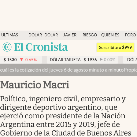
Últimas noticias
ÚLTIMAS
DÓLAR
DÓLAR
JAVIER
RIESGO
QUIÉN ES
FORO
Dólar
NOTICIAS
BLUE
MILEI
PAÍS
QUIÉN
Argentina
Members
Suscribite x $999
España
Economía y Política
65
%
DÓLAR TARJETA
$
1976
0.00
%
DÓLAR MEP
$
1521
México
s 6 de agosto minuto a minuto
Propiedad privada: con cruces y chica
Finanzas y Mercados
USA
Mauricio Macri
Mercados Online
Colombia
Uruguay
Negocios
Político, ingeniero civil, empresario y
dirigente deportivo argentino, que
Columnistas
ejerció como presidente de la Nación
Otras secciones
Argentina entre 2015 y 2019, jefe de
Apertura
Gobierno de la Ciudad de Buenos Aires