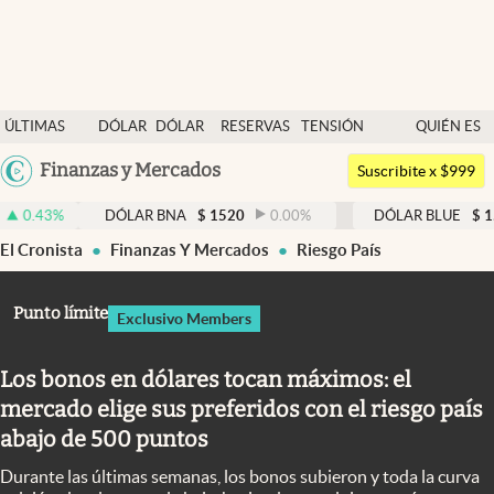
Últimas noticias
ÚLTIMAS
DÓLAR
DÓLAR
RESERVAS
TENSIÓN
QUIÉN ES
Dólar
NOTICIAS
BLUE
BCRA
GEOPOLÍTICA
QUIÉN
Argentina
Finanzas y Mercados
Members
Suscribite x $999
España
Economía y Política
DÓLAR BNA
$
1520
0.00
%
DÓLAR BLUE
$
1525
-0.3
México
El Cronista
Finanzas Y Mercados
Riesgo País
Finanzas y Mercados
USA
Mercados Online
Colombia
Punto límite
Exclusivo Members
Uruguay
Negocios
Los bonos en dólares tocan máximos: el
Columnistas
mercado elige sus preferidos con el riesgo país
Otras secciones
abajo de 500 puntos
Apertura
Durante las últimas semanas, los bonos subieron y toda la curva