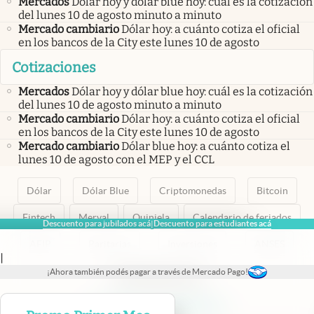
Mercados
Dólar hoy y dólar blue hoy: cuál es la cotización
del lunes 10 de agosto minuto a minuto
Mercado cambiario
Dólar hoy: a cuánto cotiza el oficial
en los bancos de la City este lunes 10 de agosto
Cotizaciones
Mercados
Dólar hoy y dólar blue hoy: cuál es la cotización
del lunes 10 de agosto minuto a minuto
Mercado cambiario
Dólar hoy: a cuánto cotiza el oficial
en los bancos de la City este lunes 10 de agosto
Mercado cambiario
Dólar blue hoy: a cuánto cotiza el
lunes 10 de agosto con el MEP y el CCL
Dólar
Dólar Blue
Criptomonedas
Bitcoin
Fintech
Merval
Quiniela
Calendario de feriados
Descuento para jubilados acá
Descuento para estudiantes acá
|
AFIP
Paritarias
Inversiones
ANSES
|
¡Ahora también podés pagar a través de Mercado Pago!
abre en nueva pestaña
abre en nueva pestaña
abre en nueva pestaña
abre en nueva pestaña
abre en nueva pestaña