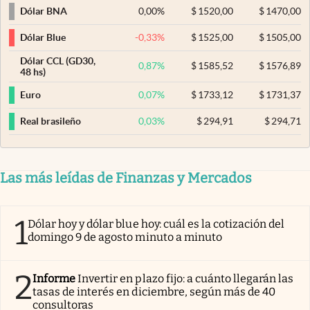
0,00
%
$
1520,00
$
1470,00
Dólar BNA
-0,33
%
$
1525,00
$
1505,00
Dólar Blue
Dólar CCL (GD30,
0,87
%
$
1585,52
$
1576,89
48 hs)
0,07
%
$
1733,12
$
1731,37
Euro
0,03
%
$
294,91
$
294,71
Real brasileño
Las más leídas de Finanzas y Mercados
1
Dólar hoy y dólar blue hoy: cuál es la cotización del
domingo 9 de agosto minuto a minuto
2
Informe
Invertir en plazo fijo: a cuánto llegarán las
tasas de interés en diciembre, según más de 40
consultoras