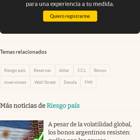
para una experiencia a tu medida.
Quiero registrarme
Temas relacionados
Riesgo país
Reservas
dólar
CCL
Bonos
inversiones
Wall Street
Deuda
FMI
Más noticias de
Riesgo país
A pesar de la volatilidad global,
los bonos argentinos resisten: