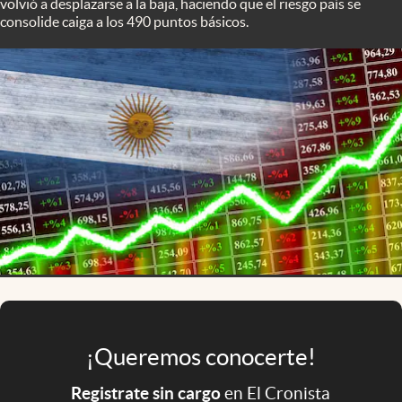
volvió a desplazarse a la baja, haciendo que el riesgo país se
Infotechnology
consolide caiga a los 490 puntos básicos.
Clase
Clima
Mundial 2026
Eventos Corporativos
El Cronista Studio
Mediakit
abre en nueva pestaña
Argentina
¡Queremos conocerte!
Registrate sin cargo
en El Cronista