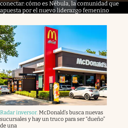
conectar: cómo es Nébula, la comunidad que
apuesta por el nuevo liderazgo femenino
Radar inversor
.
McDonald’s busca nuevas
sucursales y hay un truco para ser “dueño”
de una