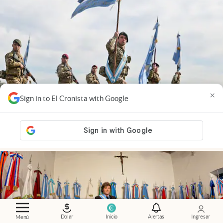
×
Sign in to El Cronista with Google
Economía al día
.
Fuerzas Armadas: la otra cara del
reequipamiento militar
Dolar
Inicio
Alertas
Ingresar
Menú