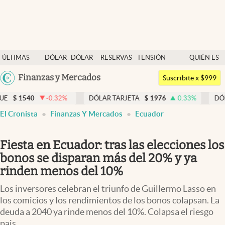
Últimas noticias
ÚLTIMAS
DÓLAR
DÓLAR
RESERVAS
TENSIÓN
QUIÉN ES
Dólar
NOTICIAS
BLUE
BCRA
GEOPOLÍTICA
QUIÉN
Argentina
Finanzas y Mercados
Members
Suscribite x $999
España
Economía y Política
0.32
%
DÓLAR TARJETA
$
1976
0.33
%
DÓLAR MEP
$
151
México
El Cronista
Finanzas Y Mercados
Ecuador
Finanzas y Mercados
USA
Mercados Online
Colombia
Fiesta en Ecuador: tras las elecciones los
Uruguay
Negocios
bonos se disparan más del 20% y ya
rinden menos del 10%
Columnistas
Los inversores celebran el triunfo de Guillermo Lasso en
Otras secciones
los comicios y los rendimientos de los bonos colapsan. La
deuda a 2040 ya rinde menos del 10%. Colapsa el riesgo
Apertura
pais.