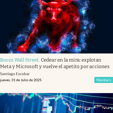
Infotechnology
Clase
Clima
Mundial 2026
Eventos Corporativos
El Cronista Studio
Boom Wall Street
.
Cedear en la mira: explotan
Mediakit
Meta y Microsoft y vuelve el apetito por acciones
abre en nueva pestaña
Santiago Escobar
Argentina
jueves, 31 de Julio de 2025
Members