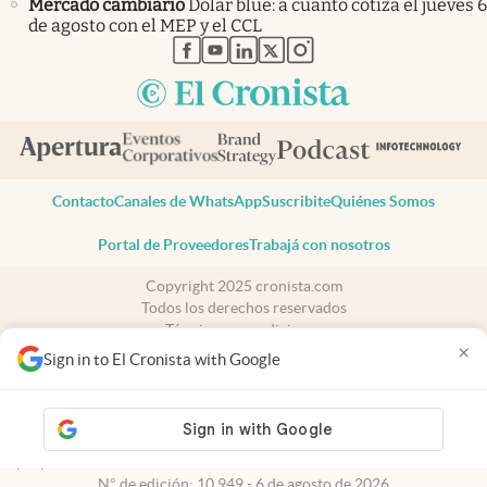
Mercado cambiario
Dólar blue: a cuánto cotiza el jueves 6
de agosto con el MEP y el CCL
abre en nueva pestaña
abre en nueva pestaña
abre en nueva pestaña
abre en nueva pestaña
abre en nueva pestaña
Contacto
Canales de WhatsApp
Suscribite
Quiénes Somos
Portal de Proveedores
Trabajá con nosotros
Copyright 2025 cronista.com
Todos los derechos reservados
Términos y condiciones
×
Privacidad
Sign in to El Cronista with Google
Consentimiento
Tel:
+54 11 7078-3270
cronista.com
es propiedad de El Cronista Comercial S.A Registro de
propiedad intelectual: 56576959
N° de edición: 10.949 - 6 de agosto de 2026