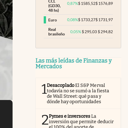
CCL
0,87
%
$
1585,52
$
1576,89
(GD30,
48 hs)
0,08
%
$
1733,27
$
1731,97
Euro
Real
0,05
%
$
295,03
$
294,82
brasileño
Las más leídas de Finanzas y
Mercados
1
Desacoplado
El S&P Merval
todavía no se sumó a la fiesta
de Wall Street: qué pasa y
dónde hay oportunidades
2
Pymes e inversores
La
inversión que permite deducir
el 100% del aporte de