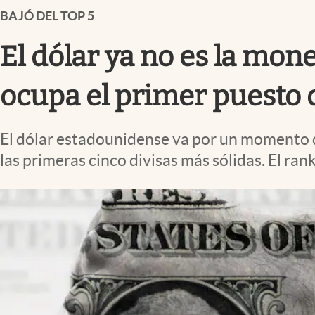
Infotechnology
BAJÓ DEL TOP 5
Clase
El dólar ya no es la mon
Clima
ocupa el primer puesto 
Mundial 2026
Eventos Corporativos
El dólar estadounidense va por un momento d
El Cronista Studio
las primeras cinco divisas más sólidas. El ra
Mediakit
abre en nueva pestaña