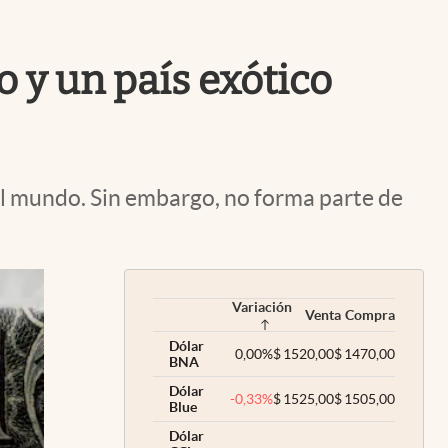
Uruguay
 y un país exótico
l mundo. Sin embargo, no forma parte de
Variación
Venta
Compra
Dólar
0,00
%
$
1520,00
$
1470,00
BNA
Dólar
-0,33
%
$
1525,00
$
1505,00
Blue
Dólar