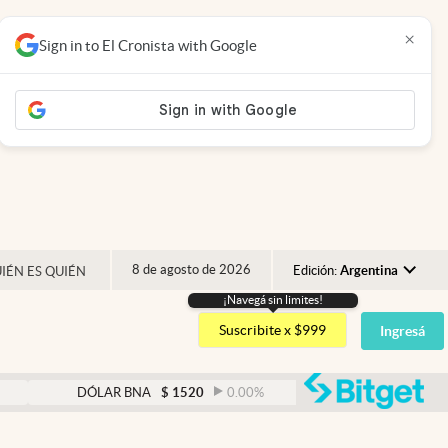
×
Sign in to El Cronista with Google
8 de agosto de 2026
Edición:
Argentina
IÉN ES QUIÉN
¡Navegá sin limites!
Argentina
Suscribite x $999
Ingresá
España
México
abre
DÓLAR BNA
$
1520
0.00
%
DÓLAR BLUE
$
1525
USA
Colombia