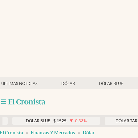
Últimas noticias
Dólar
Members
Economía y Política
Finanzas y Mercados
Mercados Online
ÚLTIMAS NOTICIAS
DÓLAR
DÓLAR BLUE
Negocios
Columnistas
Otras secciones
DÓLAR BLUE
$
1525
-0.33
%
DÓLAR TARJETA
$
1
Apertura
El Cronista
Finanzas Y Mercados
Dólar