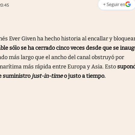
+
Seguir
en
20:45
abre en nueva p
s Ever Given ha hecho historia al encallar y bloquear
able sólo se ha cerrado cinco veces desde que se inau
do más largo que el ancho del canal obstruyó por
marítima más rápida entre Europa y Asia. Esto
supon
de suministro
just-in-time
o justo a tiempo.