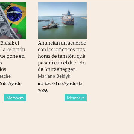
Brasil: el
Anuncian un acuerdo
 la relación
con los prácticos tras
que pone en
horas de tensión: qué
os
pasará con el decreto
ios
de Sturzenegger
etche
Mariano Beldyk
05 de Agosto
martes, 04 de Agosto de
2026
Members
Members