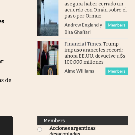
asegura haber cerrado un
acuerdo con Omán sobre el
paso por Ormuz
es
Andrew England
y
Members
Bita Ghaffari
Financial Times
.
Trump
impuso aranceles récord:
ahora EE.UU. devuelve u$s
ar
100.000 millones
Aime Williams
Members
as de
Members
Acciones argentinas
desacopladas
.