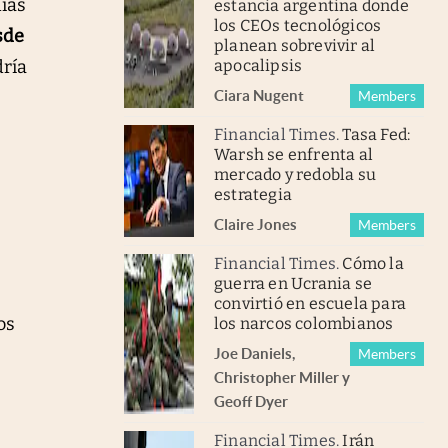
días
estancia argentina donde
los CEOs tecnológicos
sde
planean sobrevivir al
dría
apocalipsis
Ciara Nugent
Members
Financial Times
.
Tasa Fed:
Warsh se enfrenta al
mercado y redobla su
estrategia
Claire Jones
Members
Financial Times
.
Cómo la
guerra en Ucrania se
convirtió en escuela para
os
los narcos colombianos
Joe Daniels
,
Members
Christopher Miller
y
Geoff Dyer
Financial Times
.
Irán