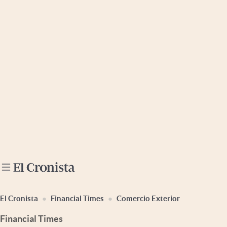
Últimas noticias
Dólar
Members
Economía y Política
Finanzas y Mercados
Mercados Online
Negocios
Columnistas
Otras secciones
El Cronista
Financial Times
Comercio Exterior
Apertura
Financial Times