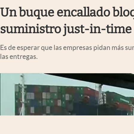
Infotechnology
Un buque encallado bloq
Clase
suministro just-in-time
Clima
Mundial 2026
Es de esperar que las empresas pidan más sum
Eventos Corporativos
las entregas.
El Cronista Studio
Mediakit
abre en nueva pestaña