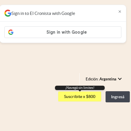
×
Sign in to El Cronista with Google
Edición:
Argentina
¡Navegá sin limites!
Argentina
Suscribite x $800
Ingresá
España
México
USA
Colombia