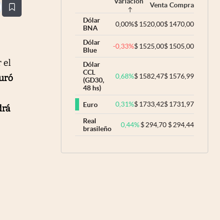
Variación
Venta
Compra
estaña
Dólar
0,00
%
$
1520,00
$
1470,00
BNA
Dólar
-0,33
%
$
1525,00
$
1505,00
Blue
 el
Dólar
CCL
0,68
%
$
1582,47
$
1576,99
guró
(GD30,
48 hs)
0,31
%
$
1733,42
$
1731,97
Euro
drá
Real
0,44
%
$
294,70
$
294,44
brasileño