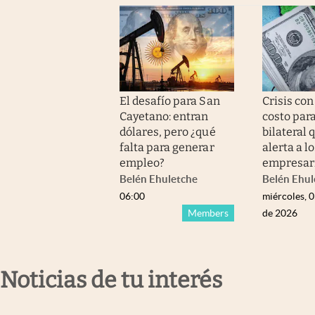
El desafío para San
Crisis con 
Cayetano: entran
costo para
dólares, pero ¿qué
bilateral 
falta para generar
alerta a l
empleo?
empresar
Belén Ehuletche
Belén Ehul
06:00
miércoles, 
Members
de 2026
Noticias de tu interés