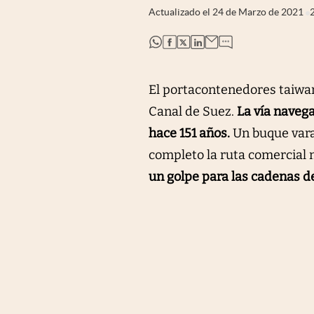
Actualizado el
24 de Marzo de 2021
abre en nueva pestaña
abre en nueva pestaña
abre en nueva pestaña
abre en nueva pestaña
El portacontenedores taiwané
Canal de Suez.
La vía naveg
hace 151 años.
Un buque vara
completo la ruta comercial 
un golpe para las cadenas 