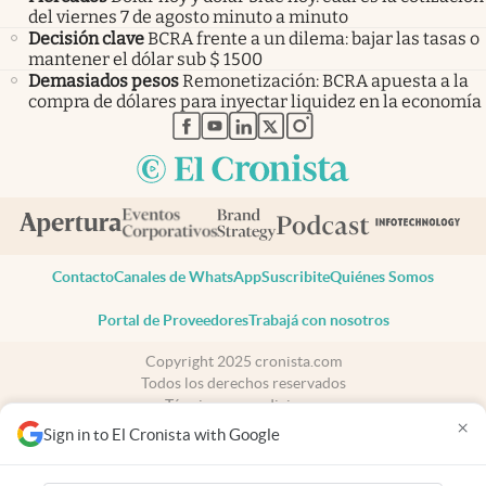
del viernes 7 de agosto minuto a minuto
Decisión clave
BCRA frente a un dilema: bajar las tasas o
mantener el dólar sub $ 1500
Demasiados pesos
Remonetización: BCRA apuesta a la
compra de dólares para inyectar liquidez en la economía
abre en nueva pestaña
abre en nueva pestaña
abre en nueva pestaña
abre en nueva pestaña
abre en nueva pestaña
Contacto
Canales de WhatsApp
Suscribite
Quiénes Somos
Portal de Proveedores
Trabajá con nosotros
Copyright 2025 cronista.com
Todos los derechos reservados
Términos y condiciones
×
Privacidad
Sign in to El Cronista with Google
Consentimiento
Tel:
+54 11 7078-3270