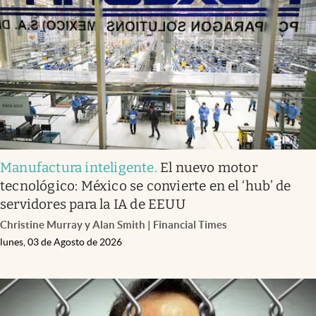
Infotechnology
Clase
Clima
Mundial 2026
Eventos Corporativos
El Cronista Studio
Manufactura inteligente
.
El nuevo motor
Mediakit
tecnológico: México se convierte en el ‘hub’ de
abre en nueva pestaña
servidores para la IA de EEUU
Argentina
Christine Murray y Alan Smith | Financial Times
lunes, 03 de Agosto de 2026