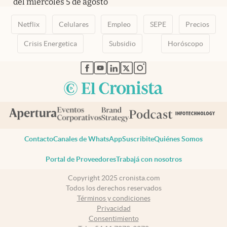
del miércoles 5 de agosto
Netflix
Celulares
Empleo
SEPE
Precios
Crisis Energetica
Subsidio
Horóscopo
abre en nueva pestaña
abre en nueva pestaña
abre en nueva pestaña
abre en nueva pestaña
abre en nueva pestaña
Contacto
Canales de WhatsApp
Suscribite
Quiénes Somos
Portal de Proveedores
Trabajá con nosotros
Copyright 2025 cronista.com
Todos los derechos reservados
Términos y condiciones
Privacidad
Consentimiento