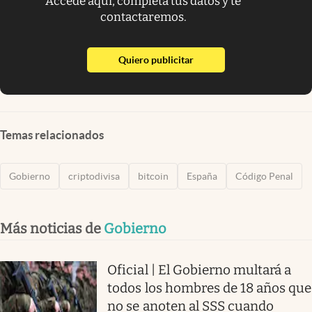
Accede aquí, completa tus datos y te
contactaremos.
abre en nueva pestaña
Quiero publicitar
Temas relacionados
Gobierno
criptodivisa
bitcoin
España
Código Penal
Más noticias de
Gobierno
Oficial | El Gobierno multará a
todos los hombres de 18 años que
no se anoten al SSS cuando