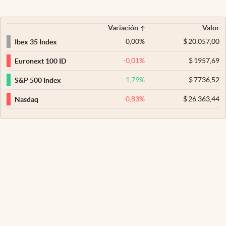
Variación
Valor
0,00
%
$
20.057,00
Ibex 35 Index
-0,01
%
$
1957,69
Euronext 100 ID
1,79
%
$
7736,52
S&P 500 Index
-0,83
%
$
26.363,44
Nasdaq