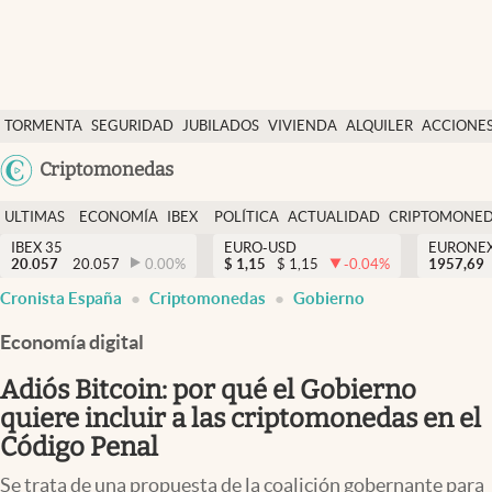
Últimas Noticias
TORMENTA
SEGURIDAD
JUBILADOS
VIVIENDA
ALQUILER
ACCIONE
Economía y finanzas
SOCIAL
Argentina
Criptomonedas
Política
España
Actualidad
ULTIMAS
ECONOMÍA
IBEX
POLÍTICA
ACTUALIDAD
CRIPTOMONE
México
NOTICIAS
Y
Y
IBEX 35
EURO-USD
EURONE
Criptomonedas
20.057
20.057
0.00
%
$
1,15
$
1,15
-0.04
%
USA
1957,69
FINANZAS
EURO
Cronista España
Criptomonedas
Gobierno
Colombia
España
Uruguay
Economía digital
Adiós Bitcoin: por qué el Gobierno
quiere incluir a las criptomonedas en el
Código Penal
Se trata de una propuesta de la coalición gobernante para