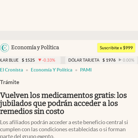
Últimas noticias
Dólar
Argentina
Economía y Política
Members
Suscribite x $999
España
Economía y Política
1525
-0.33
%
DÓLAR TARJETA
$
1976
0.00
%
DÓLAR 
México
El Cronista
Economía Y Política
PAMI
Finanzas y Mercados
USA
Trámite
Mercados Online
Colombia
Uruguay
Vuelven los medicamentos gratis: los
Negocios
jubilados que podrán acceder a los
Columnistas
remedios sin costo
Otras secciones
Los afiliados podrán acceder a este beneficio central si
cumplen con las condiciones establecidas o si forman
Apertura
parte del grupo exento.