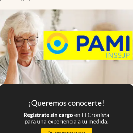
Infotechnology
Clase
Clima
Mundial 2026
Eventos Corporativos
El Cronista Studio
Mediakit
abre en nueva pestaña
Argentina
¡Queremos conocerte!
Registrate sin cargo
en El Cronista
para una experiencia a tu medida.