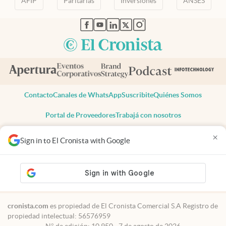
AFIP
Paritarias
Inversiones
ANSES
abre en nueva pestaña
abre en nueva pestaña
abre en nueva pestaña
abre en nueva pestaña
abre en nueva pestaña
Contacto
Canales de WhatsApp
Suscribite
Quiénes Somos
Portal de Proveedores
Trabajá con nosotros
Copyright 2025 cronista.com
×
Sign in to El Cronista with Google
Todos los derechos reservados
Términos y condiciones
Privacidad
Consentimiento
Tel:
+54 11 7078-3270
cronista.com
es propiedad de El Cronista Comercial S.A Registro de
propiedad intelectual: 56576959