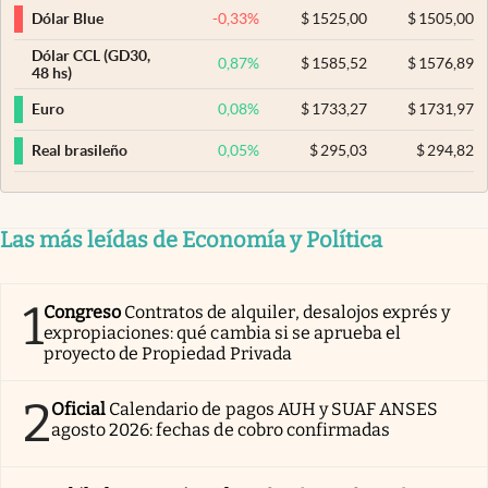
-0,33
%
$
1525,00
$
1505,00
Dólar Blue
Dólar CCL (GD30,
0,87
%
$
1585,52
$
1576,89
48 hs)
0,08
%
$
1733,27
$
1731,97
Euro
0,05
%
$
295,03
$
294,82
Real brasileño
Las más leídas de Economía y Política
1
Congreso
Contratos de alquiler, desalojos exprés y
expropiaciones: qué cambia si se aprueba el
proyecto de Propiedad Privada
2
Oficial
Calendario de pagos AUH y SUAF ANSES
agosto 2026: fechas de cobro confirmadas