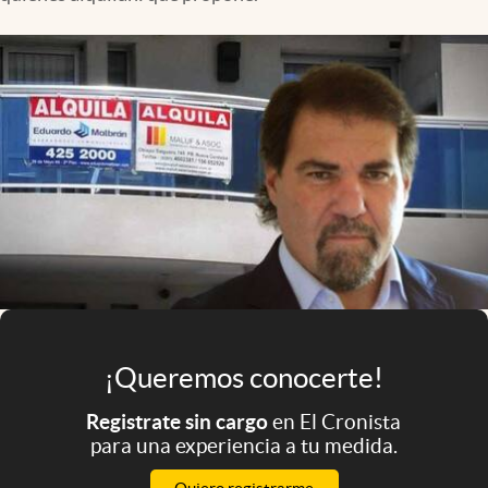
Infotechnology
Clase
Clima
Mundial 2026
Eventos Corporativos
El Cronista Studio
Mediakit
abre en nueva pestaña
Argentina
¡Queremos conocerte!
Registrate sin cargo
en El Cronista
para una experiencia a tu medida.