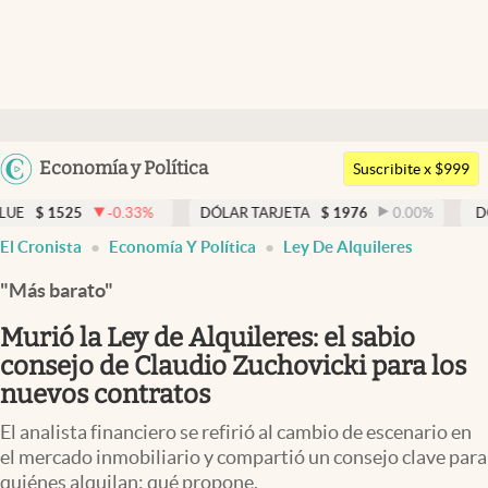
Últimas noticias
Dólar
Argentina
Economía y Política
Members
Suscribite x $999
España
Economía y Política
0.33
%
DÓLAR TARJETA
$
1976
0.00
%
DÓLAR MEP
$
15
México
El Cronista
Economía Y Política
Ley De Alquileres
Finanzas y Mercados
USA
"Más barato"
Mercados Online
Colombia
Uruguay
Murió la Ley de Alquileres: el sabio
Negocios
consejo de Claudio Zuchovicki para los
Columnistas
nuevos contratos
Otras secciones
El analista financiero se refirió al cambio de escenario en
el mercado inmobiliario y compartió un consejo clave para
Apertura
quiénes alquilan: qué propone.