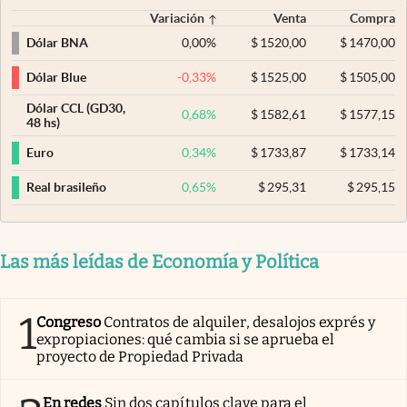
Variación
Venta
Compra
0,00
%
$
1520,00
$
1470,00
Dólar BNA
-0,33
%
$
1525,00
$
1505,00
Dólar Blue
Dólar CCL (GD30,
0,68
%
$
1582,61
$
1577,15
48 hs)
0,34
%
$
1733,87
$
1733,14
Euro
0,65
%
$
295,31
$
295,15
Real brasileño
Las más leídas de Economía y Política
1
Congreso
Contratos de alquiler, desalojos exprés y
expropiaciones: qué cambia si se aprueba el
proyecto de Propiedad Privada
En redes
Sin dos capítulos clave para el