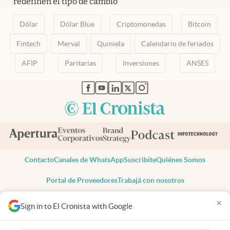
redefinen el tipo de cambio
Dólar
Dólar Blue
Criptomonedas
Bitcoin
Fintech
Merval
Quiniela
Calendario de feriados
AFIP
Paritarias
Inversiones
ANSES
abre en nueva pestaña
abre en nueva pestaña
abre en nueva pestaña
abre en nueva pestaña
abre en nueva pestaña
Contacto
Canales de WhatsApp
Suscribite
Quiénes Somos
Portal de Proveedores
Trabajá con nosotros
Copyright 2025 cronista.com
×
Sign in to El Cronista with Google
Todos los derechos reservados
Términos y condiciones