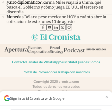
¿Giro diplomático?
Karina Milei viajará a China: qué
busca el Gobierno y cómo juega EE.UU., el tercero en
discordia
Monedas
Dólar a peso mexicano HOY: a cuánto abre la
cotización de este lunes 10 de agosto
abre en nueva pestaña
abre en nueva pestaña
abre en nueva pestaña
abre en nueva pestaña
abre en nueva pestaña
Contacto
Canales de WhatsApp
Suscribite
Quiénes Somos
Portal de Proveedores
Trabajá con nosotros
Copyright 2025 cronista.com
Todos los derechos reservados
Términos y condiciones
×
Privacidad
Sign in to El Cronista with Google
Consentimiento
Tel:
+54 11 7078-3270