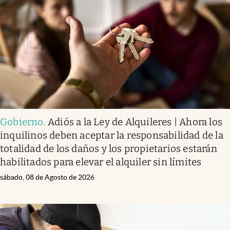
Infotechnology
Clase
Clima
Mundial 2026
Eventos Corporativos
El Cronista Studio
Gobierno
.
Adiós a la Ley de Alquileres | Ahora los
Mediakit
inquilinos deben aceptar la responsabilidad de la
abre en nueva pestaña
totalidad de los daños y los propietarios estarán
Argentina
habilitados para elevar el alquiler sin límites
sábado, 08 de Agosto de 2026