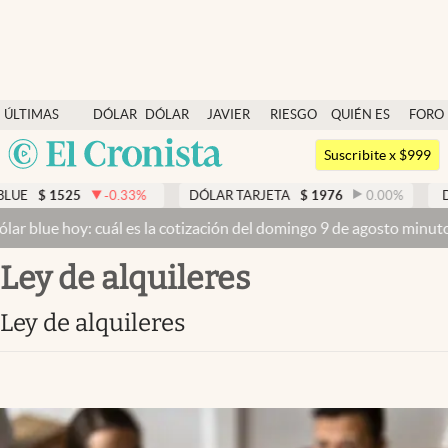
Últimas noticias
ÚLTIMAS
DÓLAR
DÓLAR
JAVIER
RIESGO
QUIÉN ES
FORO
Dólar
NOTICIAS
BLUE
MILEI
PAÍS
QUIÉN
Argentina
Members
Suscribite x $999
España
Economía y Política
-0.33
%
DÓLAR TARJETA
$
1976
0.00
%
DÓLAR MEP
$
1
México
cuál es la cotización del domingo 9 de agosto minuto a minuto
Dólar
Finanzas y Mercados
USA
ley de alquileres
Mercados Online
Colombia
Uruguay
Negocios
ley de alquileres
Columnistas
Otras secciones
Apertura