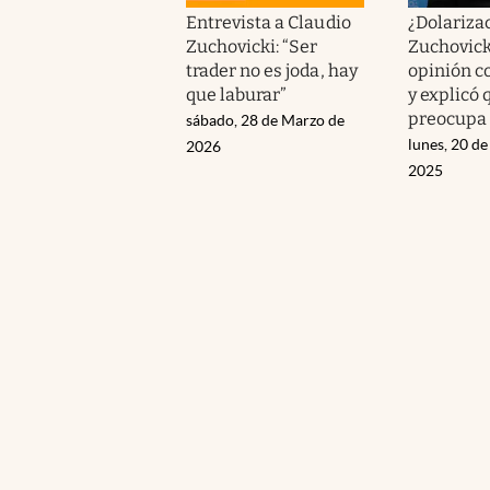
Entrevista a Claudio
¿Dolarizac
Zuchovicki: “Ser
Zuchovick
trader no es joda, hay
opinión c
que laburar”
y explicó 
preocupa
sábado, 28 de Marzo de
lunes, 20 d
2026
2025