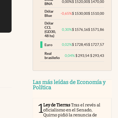
0,00
%
$
1520,00
$
1470,00
BNA
Dólar
-0,65
%
$
1530,00
$
1510,00
Blue
Dólar
CCL
0,30
%
$
1576,16
$
1571,86
(GD30,
48 hs)
0,02
%
$
1728,45
$
1727,57
Euro
Real
0,04
%
$
293,54
$
293,43
brasileño
Las más leídas de Economía y
Política
1
Ley de Tierras
Tras el revés al
oficialismo en el Senado,
Quirno pidió la renuncia de