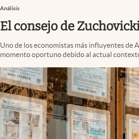
Infotechnology
Análisis
Clase
El consejo de Zuchovicki
Clima
Mundial 2026
Uno de los economistas más influyentes de A
Eventos Corporativos
momento oportuno debido al actual contexto 
El Cronista Studio
Mediakit
abre en nueva pestaña