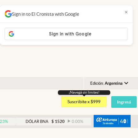
×
Sign in to El Cronista with Google
Edición:
Argentina
¡Navegá sin limites!
Argentina
Suscribite x $999
Ingresá
España
México
abre
DÓLAR BNA
$
1520
0.00
%
DÓLAR BLUE
$
1530
USA
Colombia