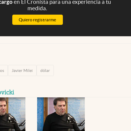
 cargo
en El Cronista para una experiencia a tu
medida.
Quiero registrarme
ios
Javier Milei
dólar
vicki