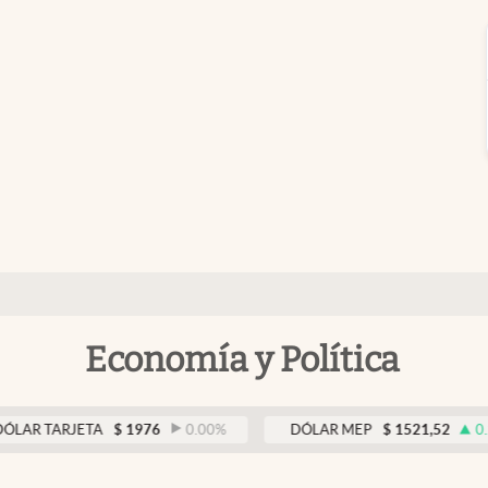
Economía y Política
RJETA
$
1976
0.00
%
DÓLAR MEP
$
1521,52
0.23
%