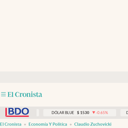
Últimas noticias
Dólar
Members
Economía y Política
Finanzas y Mercados
Mercados Online
Negocios
Columnistas
abre en nueva pestaña
Otras secciones
0.00
%
DÓLAR BLUE
$
1530
-0.65
%
DÓLAR TA
Apertura
El Cronista
Economía Y Política
Claudio Zuchovicki