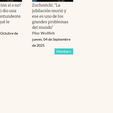
ión sí o no?
Zuchovicki: "La
i dio una
jubilación murió y
ontundente
ese es uno de los
qué le
grandes problemas
del mundo"
Pilar Wolffelt
e Octubre de
jueves, 04 de Septiembre
de 2025
Members