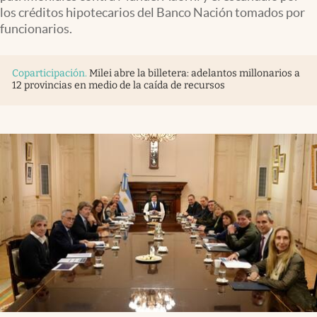
Infotechnology
los créditos hipotecarios del Banco Nación tomados por
funcionarios.
Clase
Clima
Coparticipación
.
Milei abre la billetera: adelantos millonarios a
12 provincias en medio de la caída de recursos
Mundial 2026
Eventos Corporativos
El Cronista Studio
Mediakit
abre en nueva pestaña
Argentina