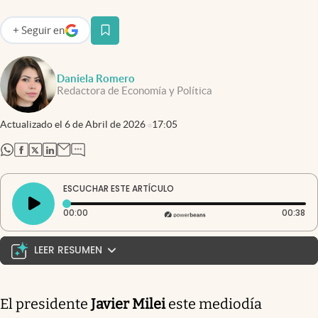
+
Seguir
en
abre en nueva pestaña
Daniela Romero
Redactora de Economía y Política
Actualizado el
6 de Abril de 2026
17:05
abre en nueva pestaña
abre en nueva pestaña
abre en nueva pestaña
abre en nueva pestaña
ESCUCHAR ESTE ARTÍCULO
Tiempo transcurrido: 0 segundos
Du
00:00
00:38
LEER RESUMEN
Milei reunió al Gabinete en medio de la polémica por
Adorni y los créditos de Banco Nación. En un intento
El presidente
Javier Milei
este mediodía
de consolidar la unidad interna, el presidente Javier