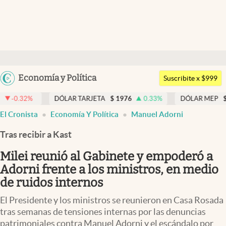
Últimas noticias
Dólar
Argentina
Economía y Política
Members
Suscribite x $999
España
Economía y Política
DÓLAR TARJETA
$
1976
0.33
%
DÓLAR MEP
$
1518,45
México
abre en nueva pestaña
abre en nueva pestaña
El Cronista
Economía Y Política
Manuel Adorni
Finanzas y Mercados
USA
Tras recibir a Kast
Mercados Online
Colombia
Uruguay
Milei reunió al Gabinete y empoderó a
Negocios
Adorni frente a los ministros, en medio
Columnistas
de ruidos internos
Otras secciones
El Presidente y los ministros se reunieron en Casa Rosada
tras semanas de tensiones internas por las denuncias
Apertura
patrimoniales contra Manuel Adorni y el escándalo por