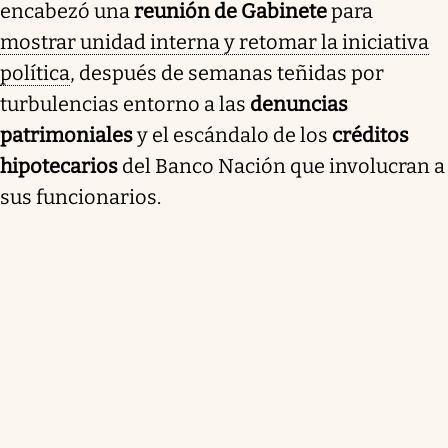
encabezó una
reunión de Gabinete
para
Milei convocó a su Gabinete tras tensiones
relacionadas con denuncias patrimoniales y el
mostrar unidad interna y retomar la iniciativa
escándalo de créditos del Banco Nación que
política
, después de semanas teñidas por
involucran a funcionarios. La reunión se realizó
turbulencias entorno a las
denuncias
después de un encuentro bilateral con Chile, donde
se abordaron temas estratégicos. La controversia
patrimoniales
y el escándalo de los
créditos
creció tras revelaciones de altos préstamos a
hipotecarios
del Banco Nación que involucran a
miembros del gobierno, lo que llevó a la destitución
sus funcionarios.
del jefe de Gabinete, Leandro Massaccesi. La
situación atrajo investigaciones judiciales, mientras
Milei defendía la legalidad y moralidad de los
créditos.
Resumen generado con inteligencia artificial