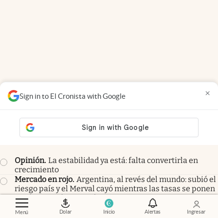
×
Sign in to El Cronista with Google
Members
Opinión
.
La estabilidad ya está: falta convertirla en
crecimiento
Mercado en rojo
.
Argentina, al revés del mundo: subió el
riesgo país y el Merval cayó mientras las tasas se ponen
en el centro de atención
Zoom editorial
.
La visita del Papa León XIV recuerda
Dolar
Inicio
Alertas
Ingresar
Menú
algo que Francisco sabía: nadie es profeta en su tierra