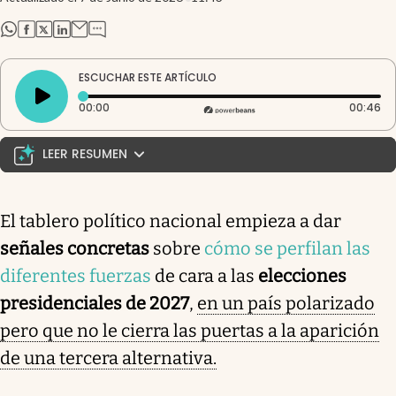
abre en nueva pestaña
abre en nueva pestaña
abre en nueva pestaña
abre en nueva pestaña
ESCUCHAR ESTE ARTÍCULO
Tiempo transcurrido: 0 segundos
Du
00:00
00:46
LEER RESUMEN
Midieron a Milei y Kicillof: quién gana, el fenómeno
Bregman y un dato que puede cambiarlo todo. El
El tablero político nacional empieza a dar
escenario electoral para 2027 muestra a Javier Milei
señales concretas
sobre
cómo se perfilan las
a la cabeza con un 36,5% de intención de voto,
seguido por Axel Kicillof con 29,9%. Sin embargo, la
diferentes fuerzas
de cara a las
elecciones
excandidata Bregman destaca con una imagen
presidenciales de 2027
,
en un país polarizado
positiva del 42,3%, aunque sólo alcanza un 14,6% en
pero que no le cierra las puertas a la aparición
intención de voto. Esta disociación sugiere un
electorado joven y progresista que responde a la
de una tercera alternativa.
polarización. Un dato inquietante para Milei es que su