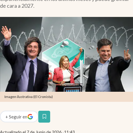
Infotechnology
de cara a 2027.
Clase
Clima
Mundial 2026
Eventos Corporativos
El Cronista Studio
Mediakit
abre en nueva pestaña
Argentina
Imagen ilustrativa (El Cronista)
+
Seguir
en
abre en nueva pestaña
Actualizado el
7 de Junio de 2026
11:43