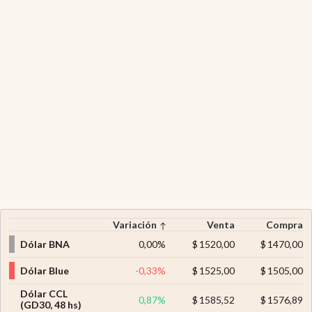
Variación
Venta
Compra
Dólar BNA
0,00
%
$
1520,00
$
1470,00
Dólar Blue
-0,33
%
$
1525,00
$
1505,00
Dólar CCL
0,87
%
$
1585,52
$
1576,89
(GD30, 48 hs)