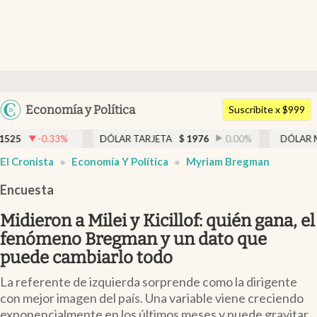
Últimas noticias
Dólar
Argentina
Economía y Política
Members
Suscribite x $999
España
Economía y Política
%
DÓLAR TARJETA
$
1976
0.00
%
DÓLAR MEP
$
1526,0
México
abre en nueva pestaña
El Cronista
Economía Y Política
Myriam Bregman
Finanzas y Mercados
USA
Encuesta
Mercados Online
Colombia
Uruguay
Midieron a Milei y Kicillof: quién gana, el
Negocios
fenómeno Bregman y un dato que
Columnistas
puede cambiarlo todo
Otras secciones
La referente de izquierda sorprende como la dirigente
con mejor imagen del país. Una variable viene creciendo
Apertura
exponencialmente en los últimos meses y puede gravitar