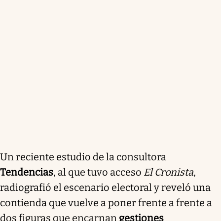
imagen negativa superó el 60%, con un aumento de
la "bronca" al 31,3%. La sociedad comienza a
cuestionar la efectividad de sus políticas.
Resumen generado con inteligencia artificial
Un reciente estudio de la consultora
Tendencias
, al que tuvo acceso
El Cronista
,
radiografió el escenario electoral y reveló una
contienda que vuelve a poner frente a frente a
dos figuras que encarnan
gestiones