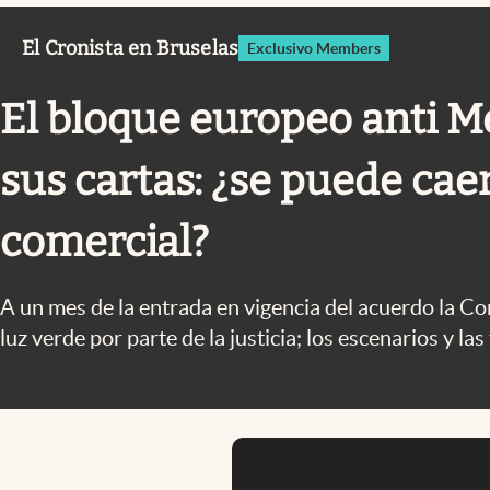
Infotechnology
El Cronista en Bruselas
Exclusivo Members
Clase
Clima
El bloque europeo anti M
Mundial 2026
sus cartas: ¿se puede cae
Eventos Corporativos
El Cronista Studio
comercial?
Mediakit
abre en nueva pestaña
A un mes de la entrada en vigencia del acuerdo la 
luz verde por parte de la justicia; los escenarios y la