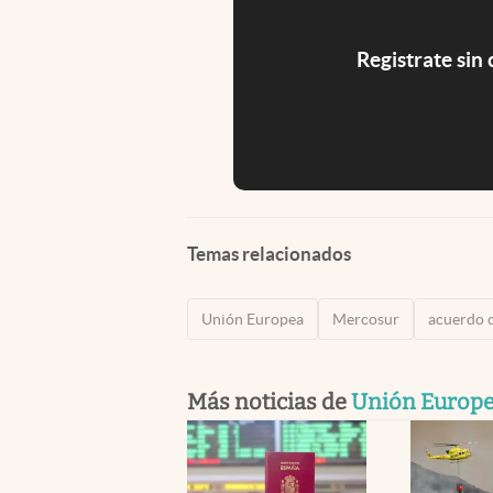
Registrate sin
Temas relacionados
Unión Europea
Mercosur
acuerdo 
Más noticias de
Unión Europ