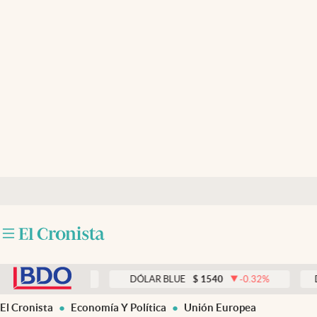
Últimas noticias
Dólar
Members
Economía y Política
Finanzas y Mercados
Mercados Online
Negocios
Columnistas
abre en nueva pestaña
Otras secciones
0.33
%
DÓLAR BLUE
$
1540
-0.32
%
DÓLAR T
Apertura
El Cronista
Economía Y Política
Unión Europea