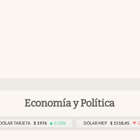
Economía y Política
ARJETA
$
1976
0.33
%
DÓLAR MEP
$
1518,45
-0.05
%