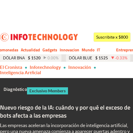
Últimas noticias
Dólar
Suscribite x $800
Members
tomonedas
Actualidad
Gadgets
Innovacion
Mundo
IT
Entrepre
CIO
Business
Economía y Política
DÓLAR BNA
$
1520
0.00
%
DÓLAR BLUE
$
1525
-0.33
%
El Cronista
Infotechnology
Innovación
Finanzas y Mercados
Inteligencia Artficial
Mercados Online
Diagnóstico
Exclusivo Members
Negocios
Columnistas
Nuevo riesgo de la IA: cuándo y por qué el exceso de
bots afecta a las empresas
Otras secciones
Las empresas aceleran la incorporación de inteligencia artificial,
Apertura
pero una nueva amenaza comienza a aparecer puertas adentro y