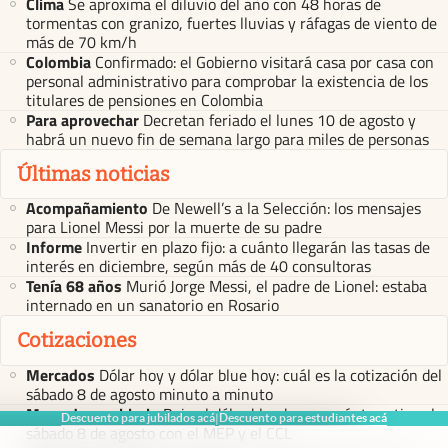
Clima
Se aproxima el diluvio del año con 48 horas de
tormentas con granizo, fuertes lluvias y ráfagas de viento de
más de 70 km/h
Colombia
Confirmado: el Gobierno visitará casa por casa con
personal administrativo para comprobar la existencia de los
titulares de pensiones en Colombia
Para aprovechar
Decretan feriado el lunes 10 de agosto y
habrá un nuevo fin de semana largo para miles de personas
Últimas noticias
Acompañamiento
De Newell’s a la Selección: los mensajes
para Lionel Messi por la muerte de su padre
Informe
Invertir en plazo fijo: a cuánto llegarán las tasas de
interés en diciembre, según más de 40 consultoras
Tenía 68 años
Murió Jorge Messi, el padre de Lionel: estaba
internado en un sanatorio en Rosario
Cotizaciones
Mercados
Dólar hoy y dólar blue hoy: cuál es la cotización del
sábado 8 de agosto minuto a minuto
Mercado cambiario
Baja el dólar blue hoy: a cuánto cotiza el
Descuento para jubilados acá
Descuento para estudiantes acá
|
sábado 8 de agosto con el MEP y el CCL