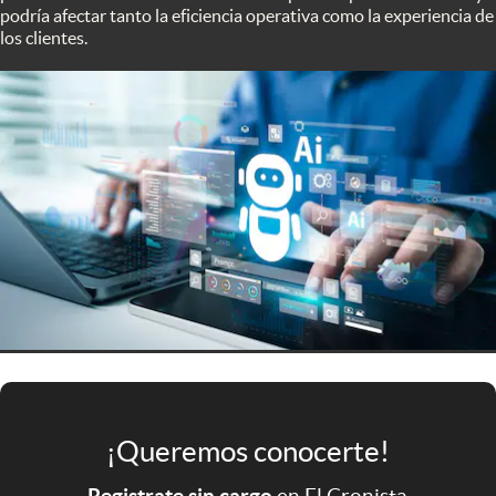
Infotechnology
podría afectar tanto la eficiencia operativa como la experiencia de
los clientes.
Clase
Clima
Mundial 2026
Eventos Corporativos
El Cronista Studio
Mediakit
abre en nueva pestaña
Argentina
¡Queremos conocerte!
Registrate sin cargo
en El Cronista