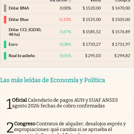
0,00
%
$
1520,00
$
1470,00
Dólar BNA
-0,33
%
$
1525,00
$
1505,00
Dólar Blue
Dólar CCL (GD30,
0,87
%
$
1585,52
$
1576,89
48 hs)
0,08
%
$
1733,27
$
1731,97
Euro
0,05
%
$
295,03
$
294,82
Real brasileño
Las más leídas de Economía y Política
1
Oficial
Calendario de pagos AUH y SUAF ANSES
agosto 2026: fechas de cobro confirmadas
2
Congreso
Contratos de alquiler, desalojos exprés y
expropiaciones: qué cambia si se aprueba el