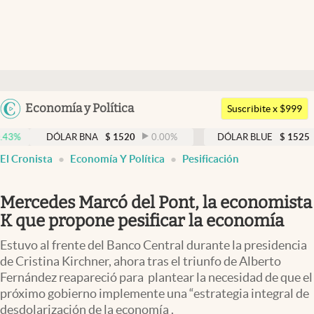
Últimas noticias
Dólar
Argentina
Economía y Política
Members
Suscribite x $999
España
Economía y Política
DÓLAR BNA
$
1520
0.00
%
DÓLAR BLUE
$
1525
-0.3
México
El Cronista
Economía Y Política
Pesificación
Finanzas y Mercados
USA
Mercados Online
Colombia
Mercedes Marcó del Pont, la economista
Uruguay
Negocios
K que propone pesificar la economía
Columnistas
Estuvo al frente del Banco Central durante la presidencia
de Cristina Kirchner, ahora tras el triunfo de Alberto
Otras secciones
Fernández reapareció para plantear la necesidad de que el
próximo gobierno implemente una “estrategia integral de
Apertura
desdolarización de la economía .