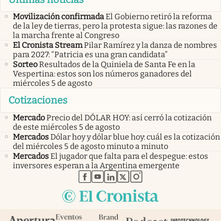
Movilización confirmada
El Gobierno retiró la reforma
de la ley de tierras, pero la protesta sigue: las razones de
la marcha frente al Congreso
El Cronista Stream
Pilar Ramírez y la danza de nombres
para 2027: “Patricia es una gran candidata”
Sorteo
Resultados de la Quiniela de Santa Fe en la
Vespertina: estos son los números ganadores del
miércoles 5 de agosto
Cotizaciones
Mercado
Precio del DÓLAR HOY: así cerró la cotización
de este miércoles 5 de agosto
Mercados
Dólar hoy y dólar blue hoy: cuál es la cotización
del miércoles 5 de agosto minuto a minuto
Mercados
El jugador que falta para el despegue: estos
inversores esperan a la Argentina emergente
abre en nueva pestaña
abre en nueva pestaña
abre en nueva pestaña
abre en nueva pestaña
abre en nueva pestaña