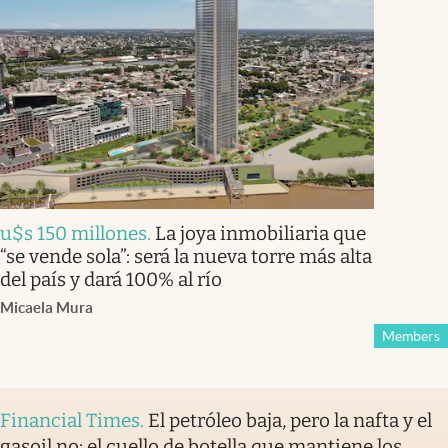
u$s 150 millones
.
La joya inmobiliaria que
“se vende sola”: será la nueva torre más alta
del país y dará 100% al río
Micaela Mura
Members
Financial Times
.
El petróleo baja, pero la nafta y el
gasoil no: el cuello de botella que mantiene los