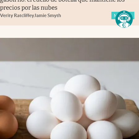
precios por las nubes
Verity Ratcliffe
y
Jamie Smyth
Members