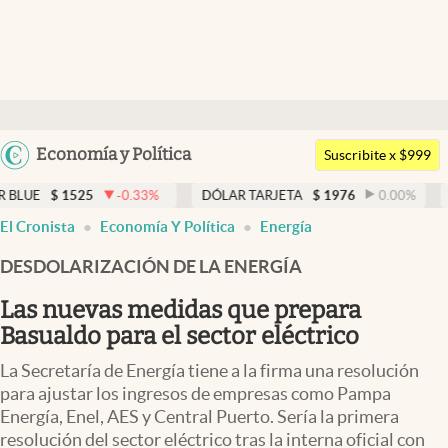
Últimas noticias
Dólar
Argentina
Economía y Política
Members
Suscribite x $999
España
Economía y Política
25
-0.33
%
DÓLAR TARJETA
$
1976
0.00
%
DÓLAR ME
México
El Cronista
Economía Y Política
Energía
Finanzas y Mercados
USA
DESDOLARIZACIÓN DE LA ENERGÍA
Mercados Online
Colombia
Uruguay
Las nuevas medidas que prepara
Negocios
Basualdo para el sector eléctrico
Columnistas
La Secretaría de Energía tiene a la firma una resolución
Otras secciones
para ajustar los ingresos de empresas como Pampa
Energía, Enel, AES y Central Puerto. Sería la primera
Apertura
resolución del sector eléctrico tras la interna oficial con