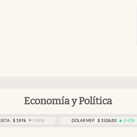
Economía y Política
1976
0.00
%
DÓLAR MEP
$
1526,03
0.43
%