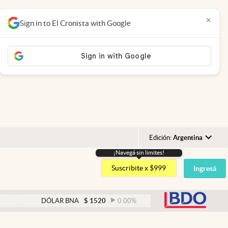
×
Sign in to El Cronista with Google
Edición:
Argentina
¡Navegá sin limites!
Argentina
Suscribite x $999
Ingresá
España
México
abre
DÓLAR BNA
$
1520
0.00
%
DÓLAR BLUE
$
152
USA
Colombia