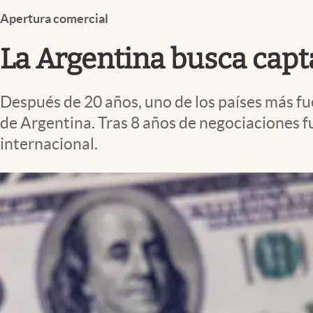
Infotechnology
Apertura comercial
Clase
La Argentina busca capt
Clima
Mundial 2026
Después de 20 años, uno de los países más fue
Eventos Corporativos
de Argentina. Tras 8 años de negociaciones f
El Cronista Studio
internacional.
Mediakit
abre en nueva pestaña