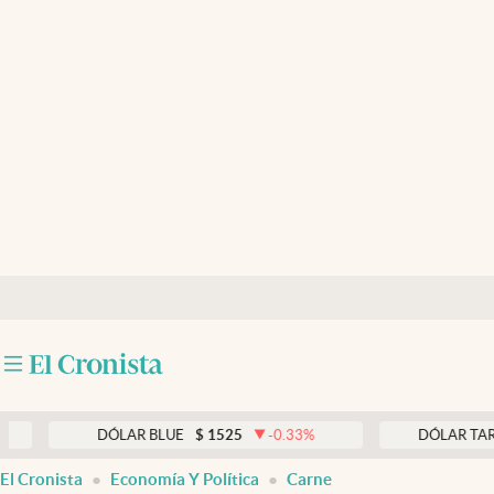
Últimas noticias
Dólar
Members
Economía y Política
Finanzas y Mercados
Mercados Online
Negocios
Columnistas
Otras secciones
DÓLAR BLUE
$
1525
-0.33
%
DÓLAR TARJETA
$
Apertura
El Cronista
Economía Y Política
Carne