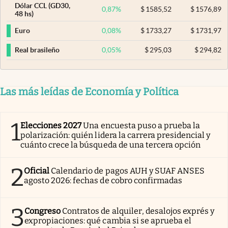
Dólar CCL (GD30,
0,87
%
$
1585,52
$
1576,89
48 hs)
0,08
%
$
1733,27
$
1731,97
Euro
0,05
%
$
295,03
$
294,82
Real brasileño
Las más leídas de Economía y Política
1
Elecciones 2027
Una encuesta puso a prueba la
polarización: quién lidera la carrera presidencial y
cuánto crece la búsqueda de una tercera opción
2
Oficial
Calendario de pagos AUH y SUAF ANSES
agosto 2026: fechas de cobro confirmadas
3
Congreso
Contratos de alquiler, desalojos exprés y
expropiaciones: qué cambia si se aprueba el