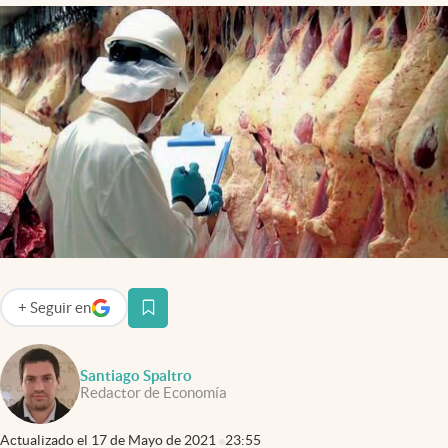
Infotechnology
Clase
Clima
Mundial 2026
Eventos Corporativos
El Cronista Studio
Mediakit
abre en nueva pestaña
Argentina
+
Seguir
en
abre en nueva pestaña
Santiago Spaltro
Redactor de Economía
Actualizado el
17 de Mayo de 2021
23:55