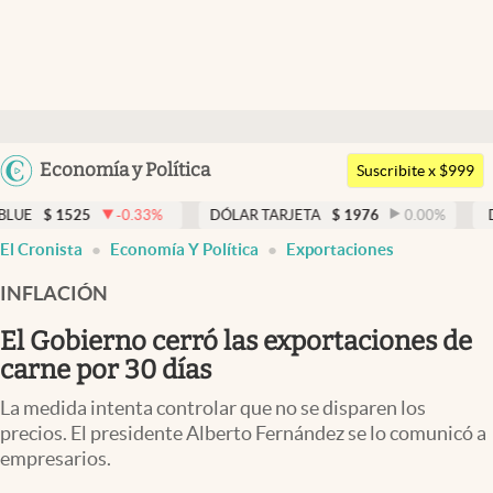
Últimas noticias
Dólar
Argentina
Economía y Política
Members
Suscribite x $999
España
Economía y Política
25
-0.33
%
DÓLAR TARJETA
$
1976
0.00
%
DÓLAR MEP
México
El Cronista
Economía Y Política
Exportaciones
Finanzas y Mercados
USA
INFLACIÓN
Mercados Online
Colombia
Uruguay
El Gobierno cerró las exportaciones de
Negocios
carne por 30 días
Columnistas
La medida intenta controlar que no se disparen los
Otras secciones
precios. El presidente Alberto Fernández se lo comunicó a
empresarios.
Apertura