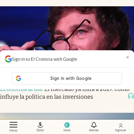
×
Sign in to El Cronista with Google
Economía al día
.
El mercado ya mira a 2027: cómo
influye la política en las inversiones
Dolar
Inicio
Alertas
Ingresar
Menú