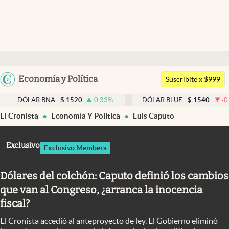
Últimas noticias
Dólar
Argentina
Economía y Política
Members
Suscribite x $999
España
Economía y Política
R BNA
$
1520
0.33
%
DÓLAR BLUE
$
1540
-0.32
%
México
El Cronista
Economía Y Política
Luis Caputo
Finanzas y Mercados
USA
Mercados Online
Colombia
Exclusivo
Exclusivo Members
Uruguay
Negocios
Dólares del colchón: Caputo definió los cambios
Columnistas
que van al Congreso, ¿arranca la inocencia
Otras secciones
fiscal?
Apertura
El Cronista accedió al anteproyecto de ley. El Gobierno eliminó