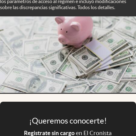
los parámetros de acceso al régimen e incluyó modificaciones
Infotechnology
sobre las discrepancias significativas. Todos los detalles.
Clase
Clima
Mundial 2026
Eventos Corporativos
El Cronista Studio
Mediakit
abre en nueva pestaña
Argentina
¡Queremos conocerte!
Registrate sin cargo
en El Cronista