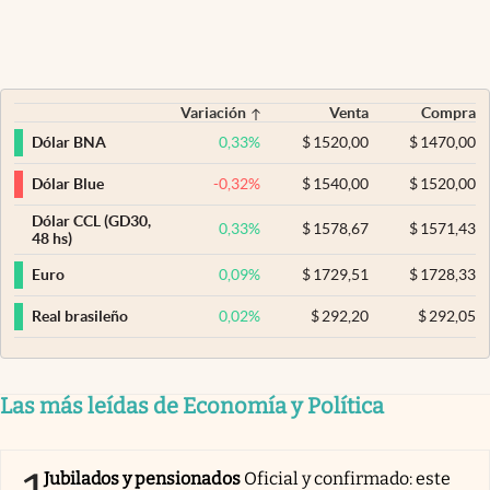
Variación
Venta
Compra
0,33
%
$
1520,00
$
1470,00
Dólar BNA
-0,32
%
$
1540,00
$
1520,00
Dólar Blue
Dólar CCL (GD30,
0,33
%
$
1578,67
$
1571,43
48 hs)
0,09
%
$
1729,51
$
1728,33
Euro
0,02
%
$
292,20
$
292,05
Real brasileño
Las más leídas de Economía y Política
Jubilados y pensionados
Oficial y confirmado: este