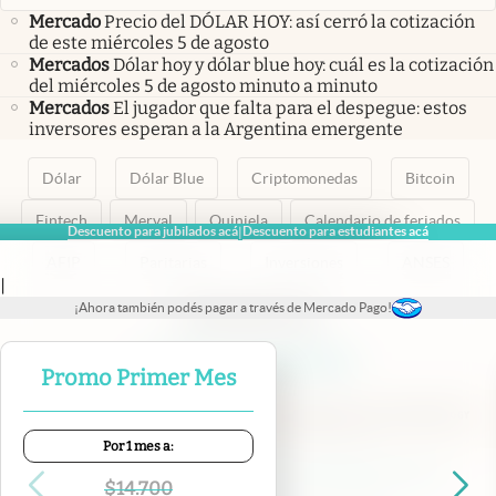
Mercado
Precio del DÓLAR HOY: así cerró la cotización
de este miércoles 5 de agosto
Mercados
Dólar hoy y dólar blue hoy: cuál es la cotización
del miércoles 5 de agosto minuto a minuto
Mercados
El jugador que falta para el despegue: estos
inversores esperan a la Argentina emergente
Dólar
Dólar Blue
Criptomonedas
Bitcoin
Fintech
Merval
Quiniela
Calendario de feriados
Descuento para jubilados acá
Descuento para estudiantes acá
|
AFIP
Paritarias
Inversiones
ANSES
|
¡Ahora también podés pagar a través de Mercado Pago!
abre en nueva pestaña
abre en nueva pestaña
abre en nueva pestaña
abre en nueva pestaña
abre en nueva pestaña
Promo Primer Mes
Por 1 mes a:
Contacto
Canales de WhatsApp
Suscribite
Quiénes Somos
$
14.700