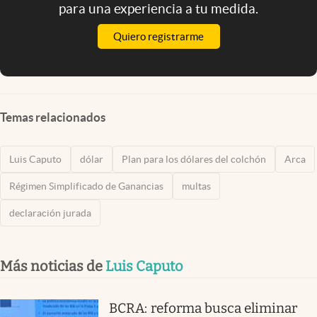
para una experiencia a tu medida.
Quiero registrarme
Temas relacionados
Luis Caputo
dólar
Plan para los dólares del colchón
Arca
Régimen Simplificado de Ganancias
multas
declaración jurada
Más noticias de
Luis Caputo
BCRA: reforma busca eliminar