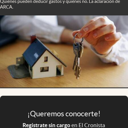
Quiénes pueden deducir gastos y quiénes no. La aclaración de
Infotechnology
ARCA.
Clase
Clima
Mundial 2026
Eventos Corporativos
El Cronista Studio
Mediakit
abre en nueva pestaña
Argentina
¡Queremos conocerte!
Registrate sin cargo
en El Cronista