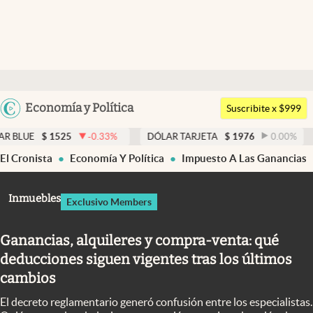
Últimas noticias
Dólar
Argentina
Economía y Política
Members
Suscribite x $999
España
Economía y Política
525
-0.33
%
DÓLAR TARJETA
$
1976
0.00
%
DÓLAR ME
México
El Cronista
Economía Y Política
Impuesto A Las Ganancias
Finanzas y Mercados
USA
Mercados Online
Colombia
Inmuebles
Exclusivo Members
Uruguay
Negocios
Ganancias, alquileres y compra-venta: qué
Columnistas
deducciones siguen vigentes tras los últimos
Otras secciones
cambios
Apertura
El decreto reglamentario generó confusión entre los especialistas.