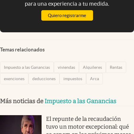
para una experiencia a tu medida.
Quiero registrarme
Temas relacionados
Impuesto a las Ganancias
viviendas
Alquileres
Rentas
exenciones
deducciones
impuestos
Arca
Más noticias de
Impuesto a las Ganancias
El repunte de la recaudación
tuvo un motor excepcional: qué