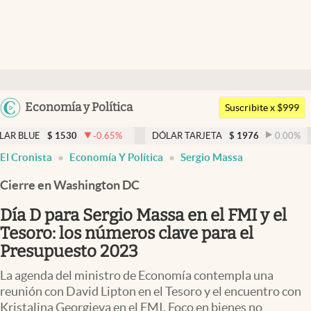
Últimas noticias
Dólar
Argentina
Economía y Política
Members
Suscribite x $999
España
Economía y Política
-0.65
%
DÓLAR TARJETA
$
1976
0.00
%
DÓLAR MEP
$
México
El Cronista
Economía Y Política
Sergio Massa
Finanzas y Mercados
USA
Cierre en Washington DC
Mercados Online
Colombia
Uruguay
Día D para Sergio Massa en el FMI y el
Negocios
Tesoro: los números clave para el
Columnistas
Presupuesto 2023
Otras secciones
La agenda del ministro de Economía contempla una
reunión con David Lipton en el Tesoro y el encuentro con
Apertura
Kristalina Georgieva en el FMI. Foco en bienes no