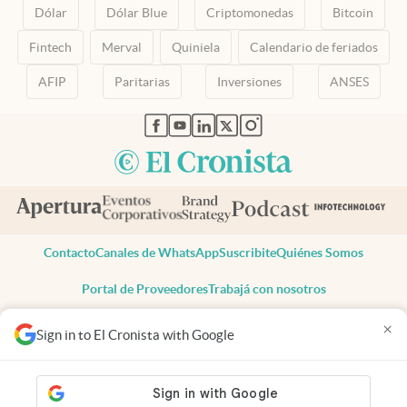
Dólar
Dólar Blue
Criptomonedas
Bitcoin
Fintech
Merval
Quiniela
Calendario de feriados
AFIP
Paritarias
Inversiones
ANSES
abre en nueva pestaña
abre en nueva pestaña
abre en nueva pestaña
abre en nueva pestaña
abre en nueva pestaña
Contacto
Canales de WhatsApp
Suscribite
Quiénes Somos
Portal de Proveedores
Trabajá con nosotros
Copyright 2025 cronista.com
×
Sign in to El Cronista with Google
Todos los derechos reservados
Términos y condiciones
Privacidad
Consentimiento