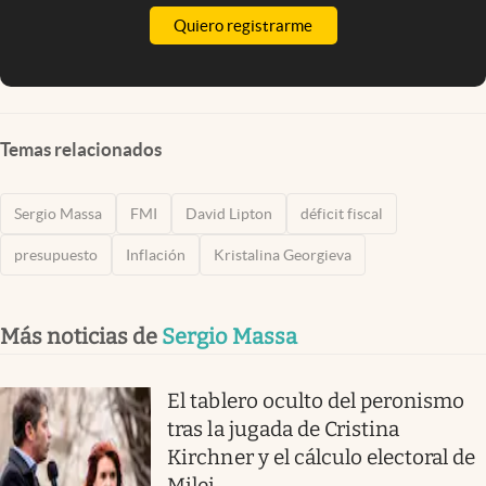
Quiero registrarme
Temas relacionados
Sergio Massa
FMI
David Lipton
déficit fiscal
presupuesto
Inflación
Kristalina Georgieva
Más noticias de
Sergio Massa
El tablero oculto del peronismo
tras la jugada de Cristina
Kirchner y el cálculo electoral de
Milei