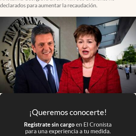
Infotechnology
declarados para aumentar la recaudación.
Clase
Clima
Mundial 2026
Eventos Corporativos
El Cronista Studio
Mediakit
abre en nueva pestaña
Argentina
¡Queremos conocerte!
Registrate sin cargo
en El Cronista
para una experiencia a tu medida.