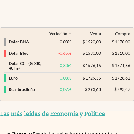
Variación
Venta
Compra
0,00
%
$
1520,00
$
1470,00
Dólar BNA
-0,65
%
$
1530,00
$
1510,00
Dólar Blue
Dólar CCL (GD30,
0,30
%
$
1576,16
$
1571,86
48 hs)
0,08
%
$
1729,35
$
1728,62
Euro
0,07
%
$
293,63
$
293,47
Real brasileño
Las más leídas de Economía y Política
Proyecto
Propiedad privada: punto por punto, lo