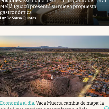
Misiones
.
Escapada de lujo a las Cataratas: Gran
Meliá Iguazú presentó su nueva propuesta
gastronómica
Luz De Sousa Quintas
Economía al día
.
Vaca Muerta cambia de mapa: la