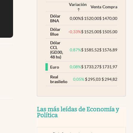
Variación
Venta
Compra
Dólar
0,00
%
$
1520,00
$
1470,00
BNA
Dólar
-0,33
%
$
1525,00
$
1505,00
Blue
Dólar
CCL
0,87
%
$
1585,52
$
1576,89
(GD30,
48 hs)
0,08
%
$
1733,27
$
1731,97
Euro
Real
0,05
%
$
295,03
$
294,82
brasileño
Las más leídas de Economía y
Política