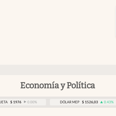
Economía y Política
1976
0.00
%
DÓLAR MEP
$
1526,03
0.43
%