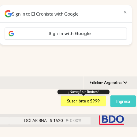
×
Sign in to El Cronista with Google
Edición:
Argentina
¡Navegá sin limites!
Argentina
Suscribite x $999
Ingresá
España
México
abre
DÓLAR BNA
$
1520
0.00
%
DÓLAR BLUE
$
152
USA
Colombia