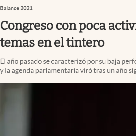
Infotechnology
Balance 2021
Clase
Congreso con poca activid
Clima
Mundial 2026
temas en el tintero
Eventos Corporativos
El año pasado se caracterizó por su baja per
El Cronista Studio
y la agenda parlamentaria viró tras un año s
Mediakit
abre en nueva pestaña