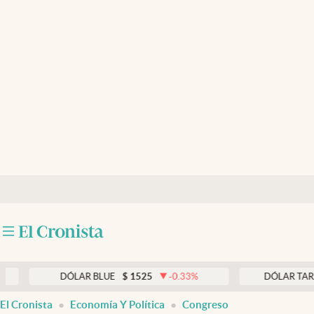
Últimas noticias
Dólar
Members
Economía y Política
Finanzas y Mercados
Mercados Online
Negocios
Columnistas
Otras secciones
DÓLAR BLUE
$
1525
-0.33
%
DÓLAR TARJETA
$
Apertura
El Cronista
Economía Y Política
Congreso