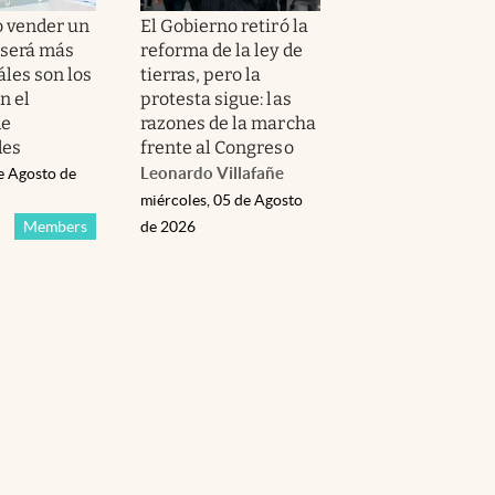
 vender un
El Gobierno retiró la
será más
reforma de la ley de
áles son los
tierras, pero la
n el
protesta sigue: las
de
razones de la marcha
des
frente al Congreso
Leonardo Villafañe
e Agosto de
miércoles, 05 de Agosto
Members
de 2026