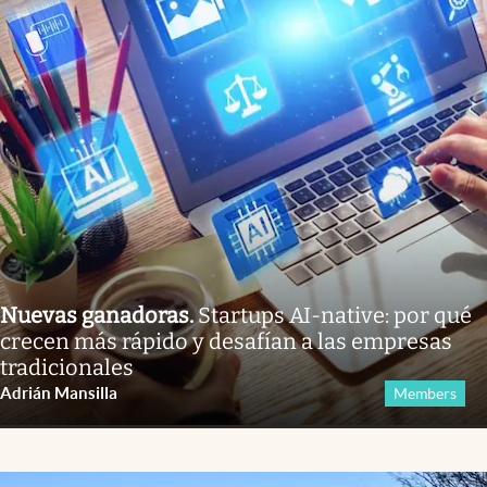
Nuevas ganadoras
.
Startups AI-native: por qué
crecen más rápido y desafían a las empresas
tradicionales
Adrián Mansilla
Members