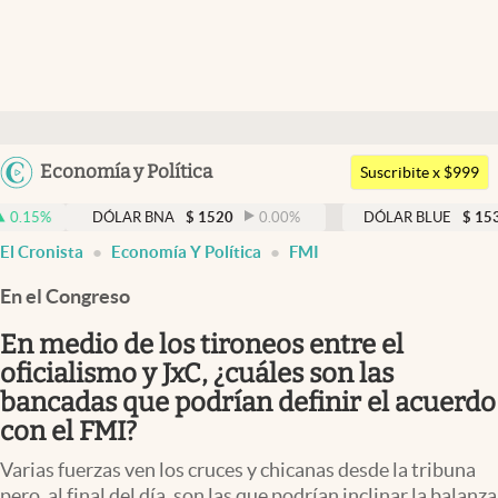
Últimas noticias
Dólar
Argentina
Economía y Política
Members
Suscribite x $999
España
Economía y Política
DÓLAR BNA
$
1520
0.00
%
DÓLAR BLUE
$
1530
-0.6
México
El Cronista
Economía Y Política
FMI
Finanzas y Mercados
USA
En el Congreso
Mercados Online
Colombia
Uruguay
En medio de los tironeos entre el
Negocios
oficialismo y JxC, ¿cuáles son las
Columnistas
bancadas que podrían definir el acuerdo
con el FMI?
Otras secciones
Varias fuerzas ven los cruces y chicanas desde la tribuna
Apertura
pero, al final del día, son las que podrían inclinar la balanza