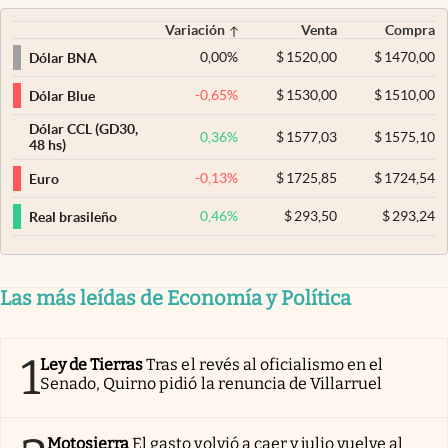
Variación
Venta
Compra
0,00
%
$
1520,00
$
1470,00
Dólar BNA
-0,65
%
$
1530,00
$
1510,00
Dólar Blue
Dólar CCL (GD30,
0,36
%
$
1577,03
$
1575,10
48 hs)
-0,13
%
$
1725,85
$
1724,54
Euro
0,46
%
$
293,50
$
293,24
Real brasileño
Las más leídas de Economía y Política
1
Ley de Tierras
Tras el revés al oficialismo en el
Senado, Quirno pidió la renuncia de Villarruel
Motosierra
El gasto volvió a caer y julio vuelve al