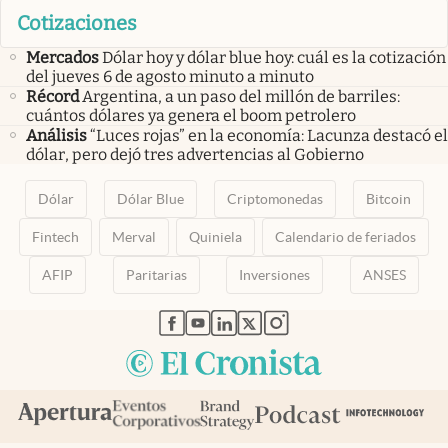
Cotizaciones
Mercados
Dólar hoy y dólar blue hoy: cuál es la cotización
del jueves 6 de agosto minuto a minuto
Récord
Argentina, a un paso del millón de barriles:
cuántos dólares ya genera el boom petrolero
Análisis
“Luces rojas” en la economía: Lacunza destacó el
dólar, pero dejó tres advertencias al Gobierno
Dólar
Dólar Blue
Criptomonedas
Bitcoin
Fintech
Merval
Quiniela
Calendario de feriados
AFIP
Paritarias
Inversiones
ANSES
abre en nueva pestaña
abre en nueva pestaña
abre en nueva pestaña
abre en nueva pestaña
abre en nueva pestaña