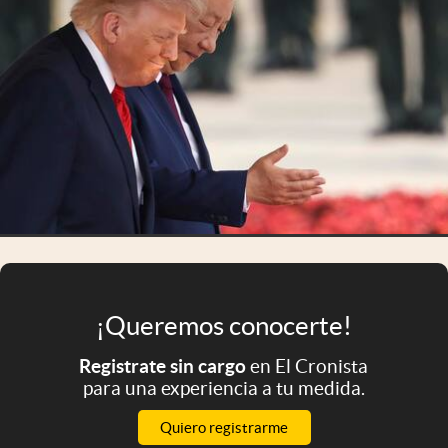
Infotechnology
Clase
Clima
Mundial 2026
Eventos Corporativos
El Cronista Studio
Mediakit
abre en nueva pestaña
Argentina
¡Queremos conocerte!
Registrate sin cargo
en El Cronista
para una experiencia a tu medida.
Quiero registrarme