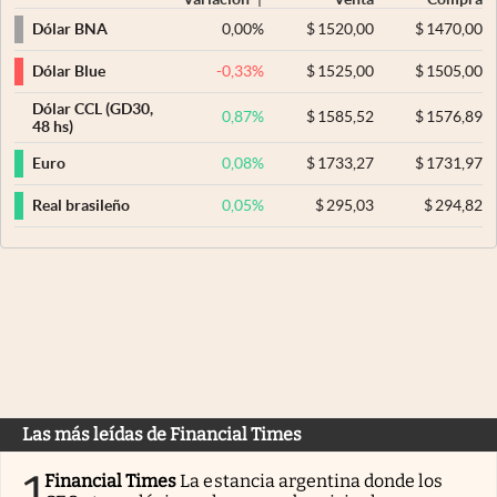
0,00
%
$
1520,00
$
1470,00
Dólar BNA
-0,33
%
$
1525,00
$
1505,00
Dólar Blue
Dólar CCL (GD30,
0,87
%
$
1585,52
$
1576,89
48 hs)
0,08
%
$
1733,27
$
1731,97
Euro
0,05
%
$
295,03
$
294,82
Real brasileño
Las más leídas de Financial Times
1
Financial Times
La estancia argentina donde los