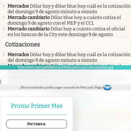
Mercados
Dólar hoy y dólar blue hoy: cuál es la cotización
del domingo 9 de agosto minuto a minuto
Mercado cambiario
Dólar blue hoy: a cuánto cotiza el
domingo 9 de agosto con el MEP y el CCL
Mercado cambiario
Dólar hoy: a cuánto cotiza el oficial
en los bancos de la City este domingo 9 de agosto
Cotizaciones
Mercados
Dólar hoy y dólar blue hoy: cuál es la cotización
del domingo 9 de agosto minuto a minuto
Mercado cambiario
Dólar blue hoy: a cuánto cotiza el
Descuento para jubilados acá
Descuento para estudiantes acá
|
domingo 9 de agosto con el MEP y el CCL
Mercado cambiario
Dólar hoy: a cuánto cotiza el oficial
|
en los bancos de la City este domingo 9 de agosto
¡Ahora también podés pagar a través de Mercado Pago!
abre en nueva pestaña
abre en nueva pestaña
abre en nueva pestaña
abre en nueva pestaña
abre en nueva pestaña
Promo Primer Mes
Por 1 mes a:
Contacto
Canales de WhatsApp
Suscribite
Quiénes Somos