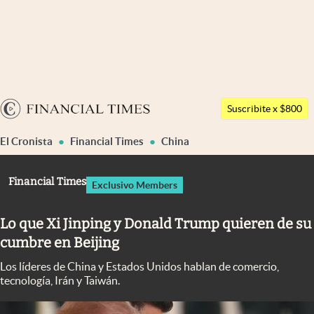
Últimas noticias
Dólar
Argentina
Members
Suscribite x $800
España
Economía y Política
El Cronista
Financial Times
China
México
Finanzas y Mercados
USA
Financial Times
Exclusivo Members
Mercados Online
Colombia
Uruguay
Negocios
Lo que Xi Jinping y Donald Trump quieren de su
cumbre en Beijing
Columnistas
Los líderes de China y Estados Unidos hablan de comercio,
Otras secciones
tecnología, Irán y Taiwán.
Apertura