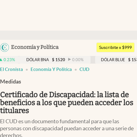
Últimas noticias
Dólar
Argentina
Economía y Política
Members
Suscribite x $999
España
Economía y Política
DÓLAR BNA
$
1520
0.00
%
DÓLAR BLUE
$
1530
-0.6
México
El Cronista
Economía Y Política
CUD
Finanzas y Mercados
USA
Medidas
Mercados Online
Colombia
Uruguay
Certificado de Discapacidad: la lista de
Negocios
beneficios a los que pueden acceder los
Columnistas
titulares
Otras secciones
El CUD es un documento fundamental para que las
personas con discapacidad puedan acceder a una serie de
Apertura
derechos.