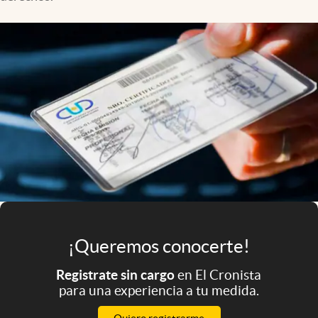
Infotechnology
Clase
Clima
Mundial 2026
Eventos Corporativos
El Cronista Studio
Mediakit
abre en nueva pestaña
Argentina
¡Queremos conocerte!
Registrate sin cargo
en El Cronista
para una experiencia a tu medida.