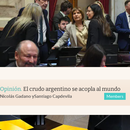
Opinión
.
El crudo argentino se acopla al mundo
Nicolás Gadano
y
Santiago Capdevila
Members