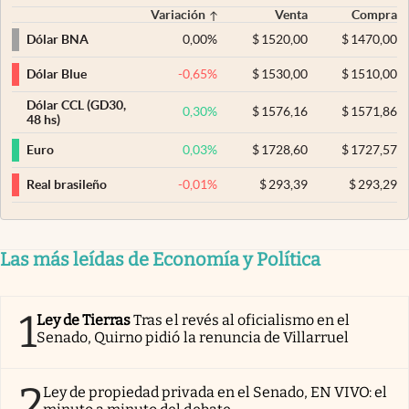
Variación
Venta
Compra
0,00
%
$
1520,00
$
1470,00
Dólar BNA
-0,65
%
$
1530,00
$
1510,00
Dólar Blue
Dólar CCL (GD30,
0,30
%
$
1576,16
$
1571,86
48 hs)
0,03
%
$
1728,60
$
1727,57
Euro
-0,01
%
$
293,39
$
293,29
Real brasileño
Las más leídas de Economía y Política
1
Ley de Tierras
Tras el revés al oficialismo en el
Senado, Quirno pidió la renuncia de Villarruel
2
Ley de propiedad privada en el Senado, EN VIVO: el