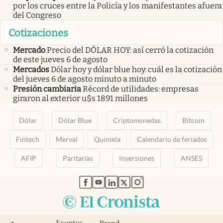
por los cruces entre la Policía y los manifestantes afuera
del Congreso
Cotizaciones
Mercado
Precio del DÓLAR HOY: así cerró la cotización
de este jueves 6 de agosto
Mercados
Dólar hoy y dólar blue hoy: cuál es la cotización
del jueves 6 de agosto minuto a minuto
Presión cambiaria
Récord de utilidades: empresas
giraron al exterior u$s 1891 millones
Dólar
Dólar Blue
Criptomonedas
Bitcoin
Fintech
Merval
Quiniela
Calendario de feriados
AFIP
Paritarias
Inversiones
ANSES
abre en nueva pestaña
abre en nueva pestaña
abre en nueva pestaña
abre en nueva pestaña
abre en nueva pestaña