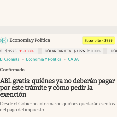
Últimas noticias
Dólar
Argentina
Economía y Política
Members
Suscribite x $999
España
Economía y Política
.33
%
DÓLAR TARJETA
$
1976
0.00
%
DÓLAR MEP
$
1526
México
El Cronista
Economía Y Política
CABA
Finanzas y Mercados
USA
Confirmado
Mercados Online
Colombia
Uruguay
ABL gratis: quiénes ya no deberán pagar
Negocios
por este trámite y cómo pedir la
Columnistas
exención
Otras secciones
Desde el Gobierno informaron quiénes quedarán exentos
del pago del impuesto.
Apertura