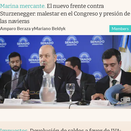
Marina mercante
.
El nuevo frente contra
Sturzenegger: malestar en el Congreso y presión de
las navieras
Amparo Beraza
y
Mariano Beldyk
Members
Impuestos
.
Devolución de saldos a favor de IVA: