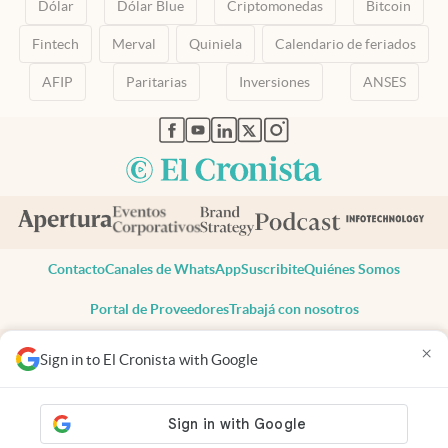
Dólar
Dólar Blue
Criptomonedas
Bitcoin
Fintech
Merval
Quiniela
Calendario de feriados
AFIP
Paritarias
Inversiones
ANSES
abre en nueva pestaña
abre en nueva pestaña
abre en nueva pestaña
abre en nueva pestaña
abre en nueva pestaña
Contacto
Canales de WhatsApp
Suscribite
Quiénes Somos
Portal de Proveedores
Trabajá con nosotros
Copyright 2025 cronista.com
×
Sign in to El Cronista with Google
Todos los derechos reservados
Términos y condiciones
Privacidad
Consentimiento
Tel:
+54 11 7078-3270