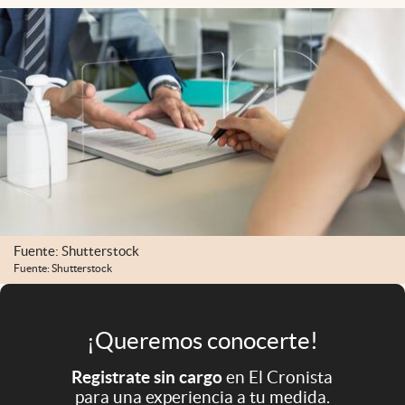
Infotechnology
Clase
Clima
Mundial 2026
Eventos Corporativos
El Cronista Studio
Mediakit
abre en nueva pestaña
Fuente: Shutterstock
Argentina
Fuente: Shutterstock
¡Queremos conocerte!
Registrate sin cargo
en El Cronista
para una experiencia a tu medida.