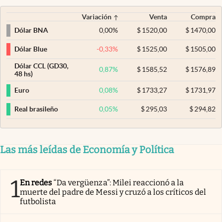
Variación
Venta
Compra
0,00
%
$
1520,00
$
1470,00
Dólar BNA
-0,33
%
$
1525,00
$
1505,00
Dólar Blue
Dólar CCL (GD30,
0,87
%
$
1585,52
$
1576,89
48 hs)
0,08
%
$
1733,27
$
1731,97
Euro
0,05
%
$
295,03
$
294,82
Real brasileño
Las más leídas de Economía y Política
1
En redes
“Da vergüenza”: Milei reaccionó a la
muerte del padre de Messi y cruzó a los críticos del
futbolista