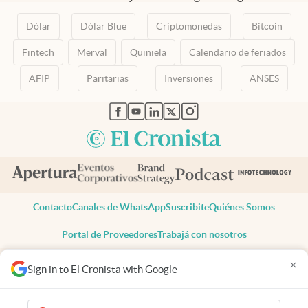
Dólar
Dólar Blue
Criptomonedas
Bitcoin
Fintech
Merval
Quiniela
Calendario de feriados
AFIP
Paritarias
Inversiones
ANSES
abre en nueva pestaña
abre en nueva pestaña
abre en nueva pestaña
abre en nueva pestaña
abre en nueva pestaña
Contacto
Canales de WhatsApp
Suscribite
Quiénes Somos
Portal de Proveedores
Trabajá con nosotros
Copyright 2025 cronista.com
×
Sign in to El Cronista with Google
Todos los derechos reservados
Términos y condiciones
Privacidad