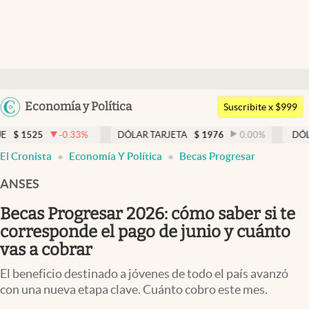
Últimas noticias
Dólar
Argentina
Economía y Política
Members
Suscribite x $999
España
Economía y Política
33
%
DÓLAR TARJETA
$
1976
0.00
%
DÓLAR MEP
$
1526
México
El Cronista
Economía Y Política
Becas Progresar
Finanzas y Mercados
USA
ANSES
Mercados Online
Colombia
Uruguay
Becas Progresar 2026: cómo saber si te
Negocios
corresponde el pago de junio y cuánto
Columnistas
vas a cobrar
Otras secciones
El beneficio destinado a jóvenes de todo el país avanzó
con una nueva etapa clave. Cuánto cobro este mes.
Apertura